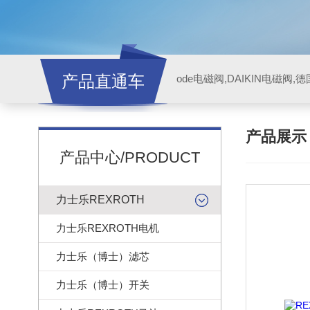
产品直通车
ode电磁阀,DAIKIN电磁阀,
产品展
产品中心/PRODUCT
力士乐REXROTH
力士乐REXROTH电机
力士乐（博士）滤芯
力士乐（博士）开关