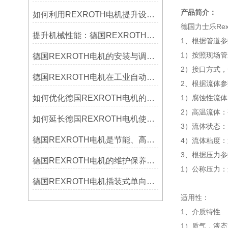
产品简介：
如何利用REXROTH电机提升设备的性能与稳定性？
德国力士乐Rexr
提升机械性能：德国REXROTH电机的优势与特点
1、根据管道
1）按照现场
德国REXROTH电机的安装与调试技巧分析
2）接口方式，
德国REXROTH电机在工业自动化中的应用与优势有哪些？
2、根据流体
如何优化德国REXROTH电机的性能与效率？
1）腐蚀性流
2）高温流体
如何延长德国REXROTH电机使用寿命的技巧？
3）流体状态
德国REXROTH电机是节能、高可靠性的工业选择
4）流体粘度：
3、根据压力
德国REXROTH电机的维护保养与故障排除技巧分享
1）公称压力
德国REXROTH电机插装式单向阀型号参数控制电压
适用性：
1、介质特性
1）质气，液