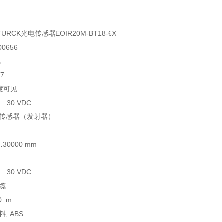
RCK光电传感器EOIR20M-BT18-6X
0656
线
7
度可见
…30 VDC
式传感器（发射器）
30000 mm
…30 VDC
缆
0 m
, ABS