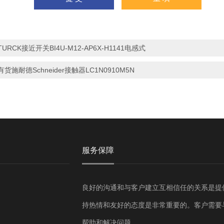
TURCK接近开关BI4U-M12-AP6X-H1141电感式
有货施耐德Schneider接触器LC1N0910M5N
服务保障
良好的沟通和与客户建立互相信任的关系是提
持热情和友好的态度是非常重要的。客户需要
帮助和解决问题。