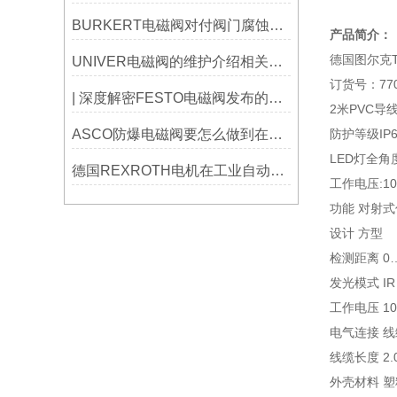
BURKERT电磁阀对付阀门腐蚀问题，记住这九大防腐小妙招！
产品简介：
德国图尔克TU
UNIVER电磁阀的维护介绍相关情况
订货号：770
| 深度解密FESTO电磁阀发布的三款仿生机器人
2米PVC导
ASCO防爆电磁阀要怎么做到在低温环境下运行？
防护等级IP6
LED灯全角
德国REXROTH电机在工业自动化中的应用与优势有哪些？
工作电压:10
功能 对射
设计 方型
检测距离 0…
发光模式 IR
工作电压 10
电气连接 线
线缆长度 2.
外壳材料 塑料