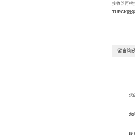
接收器再根
TURCK图尔
留言询
您
您
联