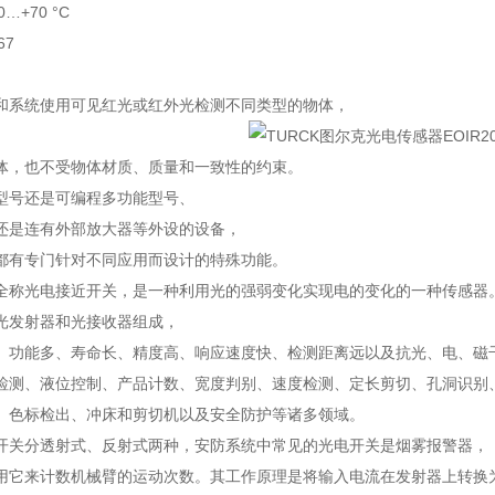
…+70 °C
67
和系统使用可见红光或红外光检测不同类型的物体，
体，也不受物体材质、质量和一致性的约束。
型号还是可编程多功能型号、
还是连有外部放大器等外设的设备，
都有专门针对不同应用而设计的特殊功能。
全称光电接近开关，是一种利用光的强弱变化实现电的变化的一种传感器
光发射器和光接收器组成，
、功能多、寿命长、精度高、响应速度快、检测距离远以及抗光、电、磁
检测、液位控制、产品计数、宽度判别、速度检测、定长剪切、孔洞识别
、色标检出、冲床和剪切机以及安全防护等诸多领域。
开关分透射式、反射式两种，安防系统中常见的光电开关是烟雾报警器，
用它来计数机械臂的运动次数。其工作原理是将输入电流在发射器上转换