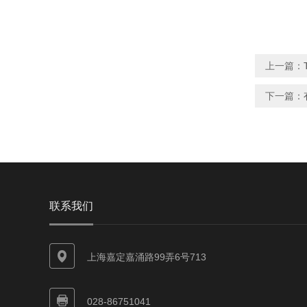
上一篇：
下一篇：
联系我们
上海嘉定嘉涌路99弄6号713
028-86751041