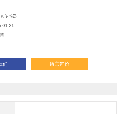
ABS
克传感器
70 °C
01-21
商
我们
留言询价