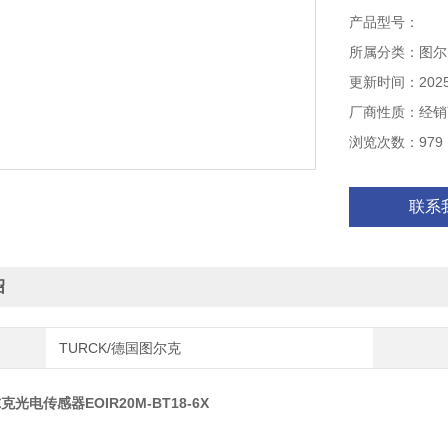
线缆长度 2.0 m
产品型号：
外壳材料 塑料, 
所属分类：图尔
工作温度 -20…+
更新时间：2025-
厂商性质：经销
浏览次数：979
联系
绍
TURCK/德国图尔克
克光电传感器EOIR20M-BT18-6X