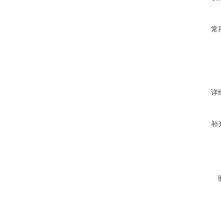
常
详
补