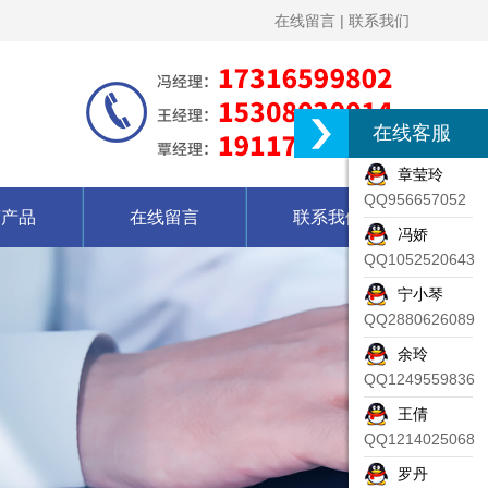
在线留言
|
联系我们
在线客服
章莹玲
QQ956657052
营产品
在线留言
联系我们
冯娇
QQ1052520643
宁小琴
QQ2880626089
余玲
QQ1249559836
王倩
QQ1214025068
罗丹