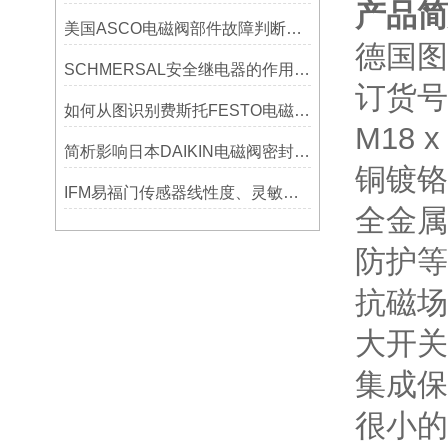
产品简
美国ASCO电磁阀部件故障判断资料有哪些？
德国图尔
SCHMERSAL安全继电器的作用是什么
订货号：
如何从图识别费斯托FESTO电磁阀的位数与通数？
M18 
简析影响日本DAIKIN电磁阀密封的因素减少泄漏
铜镀铬
IFM易福门传感器线性度、灵敏度的定义各是什么?
全金属
防护等
抗磁场
大开关
集成保
很小的