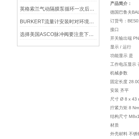
产品简介：
英格索兰气动隔膜泵循环一次后停止的原因是什么？
德国巴鲁夫BALL
订货号：BES0
BURKERT流量计安装时对环境条件要求
接口
选择美国ASCO脉冲阀要注意下几点？
开关输出端 PN
显示 / 运行
功能显示 是
工作电压显示 
机械参数
固定长度 28.0
安装 齐平
尺寸 Ø 8 x 43
拧紧力矩 8 N
结构尺寸 M8x
材质
外壳材料 不锈