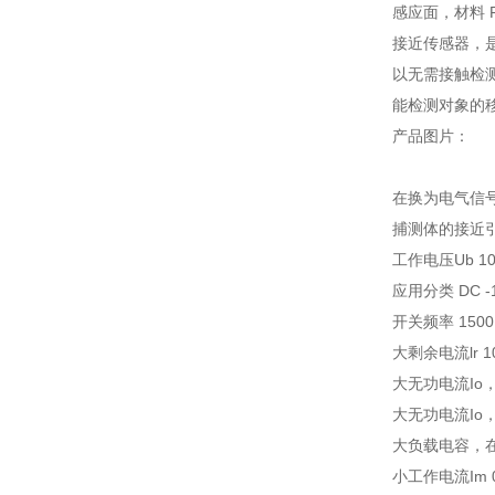
感应面，材料 P
接近传感器，
以无需接触检
能检测对象的
产品图片：
在换为电气信
捕测体的接近
工作电压Ub 10
应用分类 DC -
开关频率 1500
大剩余电流lr 10
大无功电流Io，
大无功电流Io，
大负载电容，在U
小工作电流Im 0