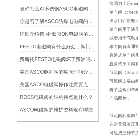
德国力士乐rexr
教你怎么对不锈钢ASCO电磁阀选型
单向阀（che
出水口介质却
你是否了解ASCO防爆电磁阀的工作原理
单向阀用于液
详细介绍德国HERION电磁阀的选购和维护？
或者用于气动
FESTO电磁阀有什么好处，阀门的耐用性能如何？
单向阀有直通
直通式单向阀
费斯托FESTO电磁阀坏了费油吗？碳罐电磁阀油耗受哪些因素影响？
直角式单向阀
美国ASCO脉冲阀的喷吹时间介绍资料有哪些？
节流阀（thro
节流阀主要由
美国ASCO电磁阀操作注意要点的资料有哪些？
将节流阀和单
ROSS电磁阀的结构特点是什么？
产品图片：
ASCO电磁阀的维护资料般有哪些
节流阀和单向
在定量泵液压
可组成三种节