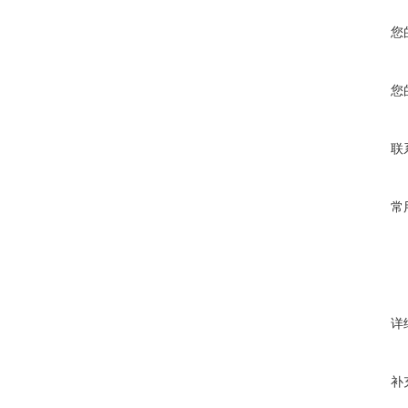
您
您
联
常
详
补