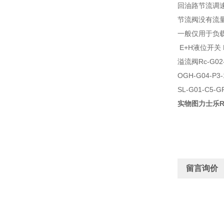
回油路节流调
节流阀没有流
一般仅用于负
E+H液位开关 FT
溢流阀Rc-G02-
OGH-G04-P3
SL-G01-C5-G
实物图力士乐Re
留言询价