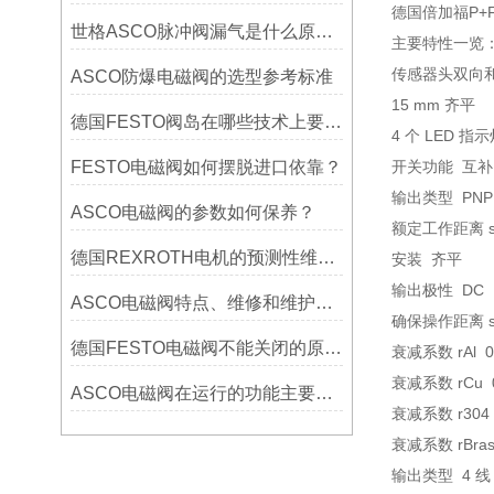
德国倍加福P+F
世格ASCO脉冲阀漏气是什么原因，怎么解决？
主要特性一览
传感器头双向
ASCO防爆电磁阀的选型参考标准
15 mm 齐平
德国FESTO阀岛在哪些技术上要注意操作
4 个 LED 指
FESTO电磁阀如何摆脱进口依靠？
开关功能 互补
输出类型 PNP
ASCO电磁阀的参数如何保养？
额定工作距离 sn
德国REXROTH电机的预测性维护：振动、温度监测与故障预警
安装 齐平
输出极性 DC
ASCO电磁阀特点、维修和维护方法
确保操作距离 sa 0
德国FESTO电磁阀不能关闭的原因及解决方案
衰减系数 rAl 0
衰减系数 rCu 0
ASCO电磁阀在运行的功能主要有哪些
衰减系数 r304 
衰减系数 rBras
输出类型 4 线