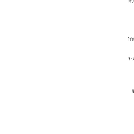
常
详
补