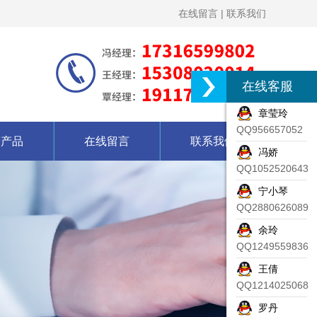
在线留言
|
联系我们
在线客服
章莹玲
QQ956657052
营产品
在线留言
联系我们
冯娇
QQ1052520643
宁小琴
QQ2880626089
余玲
QQ1249559836
王倩
QQ1214025068
罗丹