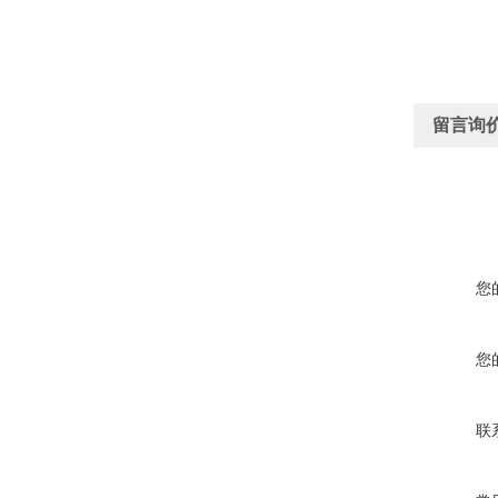
留言询
您
您
联