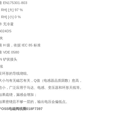
EN175301-803
H] [大] 97 %
H] [小] 0 %
件 无冷凝
024DS
夹
H 级，依据 IEC 85 标准
VDE 0580
IN 铲状接头
续
呈环形的导线绕组。
大小与有无磁芯有关，Q值（电感器品质因数）愈高，
愈小，广泛应用于马达、电感、变压器和环形天线等。
如果疏绕，漏感会增加；
如果密绕且不够一层的，输出电压会偏低点。
OSS电磁阀线圈018F7397