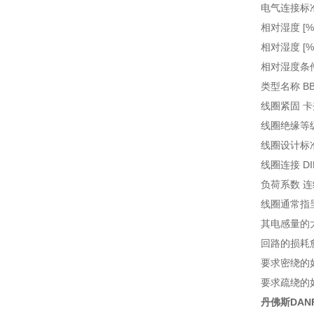
电气连接标准 
相对湿度 [% R
相对湿度 [% R
相对湿度条
类型名称 BB
线圈紧固 卡
线圈绝缘等级 
线圈设计标准 
线圈连接 D
负荷系数 连
线圈通常指
其电感量的
回路的损耗
要求密绕的
要求疏绕的
丹佛斯DANF