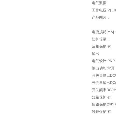
电气数据
工作电压[V] 10.
产品图片：
电流损耗[mA] <
防护等级 II
反相保护 有
输出
电气设计 PNP
输出功能 常开
开关量输出DC电
开关量输出DC的
开关频率DC[Hz]
短路保护 有
短路保护类型 
过载保护 有