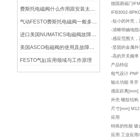
德国易福门IFM
费斯托电磁阀什么作用跟安装太阳能 有什么关系呢
IFB3002-BPK
-短小的外壳
气动FESTO费斯托电磁阀一般多久需要更换
-清晰明确地指
进口美国NUMATICS电磁阀故障：关闭后无法切断介质输送？
-感应范围大
美国ASCO电磁阀的使用及故障维修小常识
-坚固的金属
-高的开关频率
FESTO气缸应用领域与工作原理
产品特征
电气设计 PNP
输出功能 常开
感应距离[mm] 
外壳 螺纹结构
尺寸[mm] M12 x
应用
特殊的性能 镀
应用 工业应用