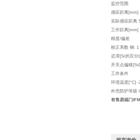
监控范围
感应距离[mm] 
实际感应距离 Sr[
工作距离[mm] 0.
精度/偏差
校正系数 钢: 1 / 
迟滞[Sr的百分比]
开关点偏移[Sr的百
工作条件
环境温度[°C] -2
外壳防护等级 IP
有售易福门IFM