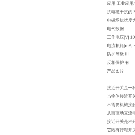
应用 工业应用
抗电磁干扰的 
电磁场抗扰度大值
电气数据
工作电压[V] 10.
电流损耗[mA] <
防护等级 III
反相保护 有
产品图片：
接近开关是一
当物体接近开
不需要机械接
从而驱动直流电
接近开关是种
它既有行程开