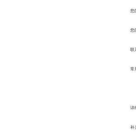
您
您
联
常
详
补