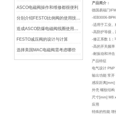
产品简介：
ASCO电磁阀操作和维修都很便利
德国易福门IFM
-IEB3006-BP
分别介绍FESTO比例阀的使用技巧及
-适用于工业
造成ASCO防爆电磁阀线圈使用寿命缩短的原因竟是这样
-高防护等级
FESTO减压阀的设计与计算
-修正系数 1
-高的开关频率
选择美国MAC电磁阀需考虑哪些
-耐振动和冲击
产品特征
电气设计 PNP
输出功能 常开
感应距离[mm] 
外壳 螺纹结构
尺寸[mm] M8 x 1
应用
特殊的性能 增