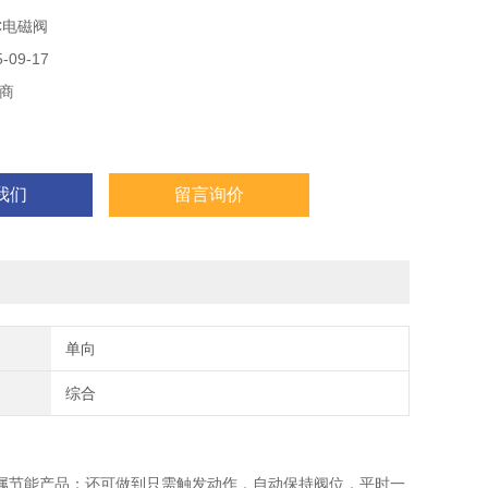
开和关。
C电磁阀
09-17
商
我们
留言询价
单向
综合
属节能产品；还可做到只需触发动作，自动保持阀位，平时一