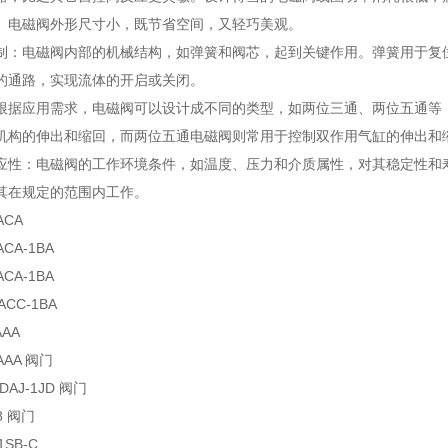
。电磁阀外形尺寸小，既节省空间，又轻巧美观。
制：电磁阀内部的机械结构，如弹簧和阀芯，起到关键作用。弹簧用于复
的通路，实现流体的开启或关闭。
根据应用需求，电磁阀可以设计成不同的类型，如两位三通、两位五通等
机构的伸出和缩回，而两位五通电磁阀则常用于控制双作用气缸的伸出和
应性：电磁阀的工作环境条件，如温度、压力和介质属性，对其稳定性和
其在规定的范围内工作。
ACA
ACA-1BA
ACA-1BA
ACC-1BA
AAA
CAAA 阀门
DDAJ-1JD 阀门
08 阀门
1SB-C