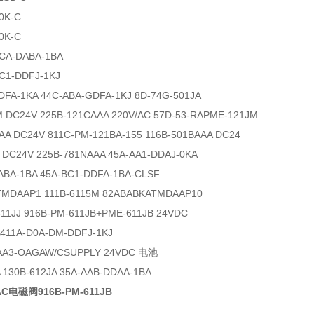
0K-C
0K-C
CA-DABA-1BA
C1-DDFJ-1KJ
DFA-1KA 44C-ABA-GDFA-1KJ 8D-74G-501JA
M DC24V 225B-121CAAA 220V/AC 57D-53-RAPME-121JM
AA DC24V 811C-PM-121BA-155 116B-501BAAA DC24
B DC24V 225B-781NAAA 45A-AA1-DDAJ-0KA
ABA-1BA 45A-BC1-DDFA-1BA-CLSF
TMDAAP1 111B-6115M 82ABABKATMDAAP10
-611JJ 916B-PM-611JB+PME-611JB 24VDC
A411A-D0A-DM-DDFJ-1KJ
-AA3-OAGAW/CSUPPLY 24VDC 电池
A 130B-612JA 35A-AAB-DDAA-1BA
电磁阀916B-PM-611JB