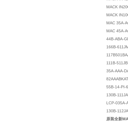
MACK IN20
MACK IN10
MAC 35A-A
MAC 45A-A
44B-ABA-G
166B-611J
117B501BA
111B-511J
35A-AAA-D
82AAABKA
55B-14-PI
130B-111J
LCP-035A
130B-112J
原装全新MAC