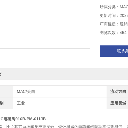
的阀门来说就是
所属分类：MA
更新时间：2025-
厂商性质：经销
浏览次数：454
联系
绍
MAC/美国
流动方向
类别
工业
应用领域
电磁阀916B-PM-611JB
路，比之其它自控阀反应更灵敏。设计得当的电磁阀线圈功率消耗很低，