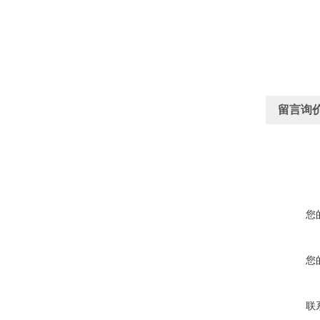
留言询
您
您
联