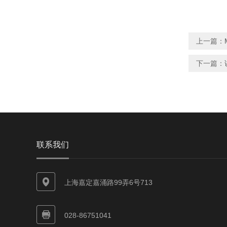
上一篇：
下一篇：
联系我们
上海嘉定嘉涌路99弄6号713
028-86751041