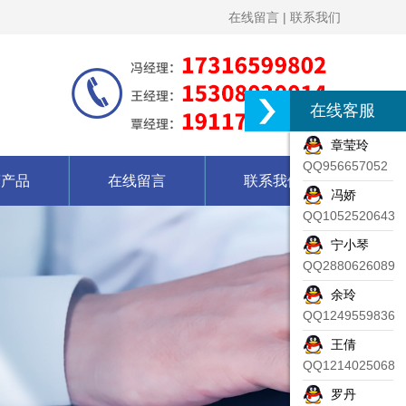
在线留言
|
联系我们
在线客服
章莹玲
QQ956657052
营产品
在线留言
联系我们
冯娇
QQ1052520643
宁小琴
QQ2880626089
余玲
QQ1249559836
王倩
QQ1214025068
罗丹