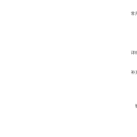
常
详
补