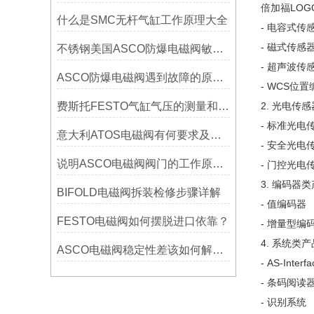
倍加福LOG
什么是SMC无杆气缸工作原理大全
- 电容式传
- 磁式传感
不锈钢美国ASCO防爆电磁阀敏感处理有哪些
- 超声波传
ASCO防爆电磁阀遇到故障的原因分析？
- WCS位
费斯托FESTO气缸气压的测量和气压低的因素你知道么？
2. 光电传
- 标准光电
意大利ATOS电磁阀有何要求及其使用方法
- 安全光电
说明ASCO电磁阀阀门的工作原理和保养方法？
- 门控光电
3. 编码器
BIFOLD电磁阀拆装检修步骤详解
- 值编码器
FESTO电磁阀如何摆脱进口依靠？
- 增量型编
4. 系统类产
ASCO电磁阀稳定性差该如何解决？
- AS-Inte
- 条码阅读
- 识别系统