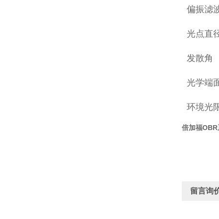
偏振滤
光点直
发散角
光学端
环境光
倍加福OB
留言询