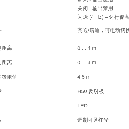
关闭 - 输出禁用
闪烁 (4 Hz) – 运行
件
亮通/暗通，可电动切
测距离
0 ... 4 m
的距离
0 ... 4 m
围极限值
4,5 m
标
H50 反射板
LED
型
调制可见红光