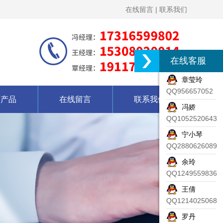
在线留言
|
联系我们
在线客服
章莹玲
QQ956657052
营产品
在线留言
联系我们
冯娇
QQ1052520643
宁小琴
QQ2880626089
余玲
QQ1249559836
王倩
QQ1214025068
罗丹