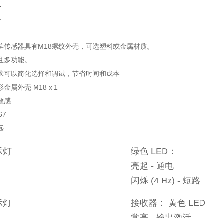
器
件
学传感器具有M18螺纹外壳，可选塑料或金属材质。
且多功能。
求可以简化选择和调试，节省时间和成本
属外壳 M18 x 1
敏感
67
远
示灯
绿色 LED：
亮起 - 通电
闪烁 (4 Hz) - 短路
示灯
接收器： 黄色 LED
常亮 - 输出激活