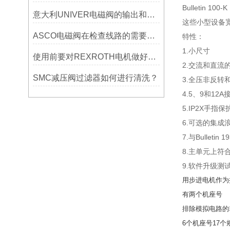
Bulletin
意大利UNIVER电磁阀的输出和输入功能是什么关系
这些小型设备宽
ASCO电磁阀在检查线路的需要什么样步骤？
特性：
1.小尺寸
使用前要对REXROTH电机做好两方面情况进行检查
2.交流和直流
SMC减压阀过滤器如何进行清洗？
3.全压非反转
4.5、9和12
5.IP2X手指保
6.可选的集成
7.与Bullet
8.主单元上符合I
9.软件升级测
用步进电机作为
有两个机座号
排除模拟电路的
6个机座号17个