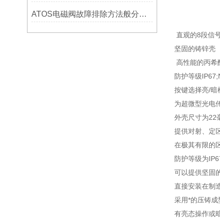
ATOS电磁阀故障排除方法般分为哪些
直观的8段信
坚固的铸锌壳
高性能的丙希
防护等级IP67;
按键选择亮/暗
为超微型光电
外壳尺寸为22毫
提供对射、定
在极其有限的
防护等级为IP
可以提供坚固
直接安装在制
采用*的压铸
有亮态操作或