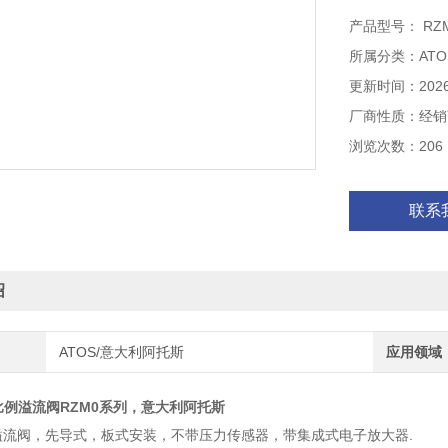
AGMZO-A-010/
产品型号： RZM0
AGMZO-TERS-P
所属分类：AT
AGR20R-A-10/
更新时间：2026-
厂商性质：经销
浏览次数：206
联系
绍
ATOS/意大利阿托斯
应用领域
比例溢流阀RZM0系列，意大利阿托斯
例溢流阀，先导式，板式安装，不带压力传感器，带集成式电子放大器.