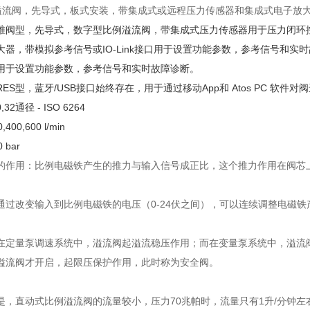
例溢流阀，先导式，板式安装，带集成式或远程压力传感器和集成式电子放
锥阀型，先导式，数字型比例溢流阀，带集成式压力传感器用于压力闭环控
大器，带模拟参考信号或IO-Link接口用于设置功能参数，参考信号和实
用于设置功能参数，参考信号和实时故障诊断。
RES型，蓝牙/USB接口始终存在，用于通过移动App和 Atos PC 软件对
32通径 - ISO 6264
00,600 l/min
 bar
的作用：比例电磁铁产生的推力与输入信号成正比，这个推力作用在阀芯
通过改变输入到比例电磁铁的电压（0-24伏之间），可以连续调整电磁
在定量泵调速系统中，溢流阀起溢流稳压作用；而在变量泵系统中，溢流
溢流阀才开启，起限压保护作用，此时称为安全阀。
是，直动式比例溢流阀的流量较小，压力70兆帕时，流量只有1升/分钟