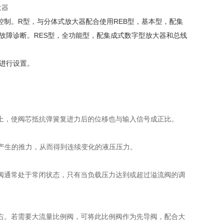
大器
制。R型，与分体式放大器配合使用REB型，基本型，配集
时故障诊断。RES型，全功能型，配集成式数字型放大器和总线
阀进行设置。
上，使阀芯抵抗弹簧复进力后的位移也与输入信号成正比。
铁产生的推力，从而得到连续变化的液压压力。
阀通常处于常闭状态，只有当负载压力达到或超过溢流阀的调
左右。若需要大流量比例阀，可将此比例阀作为先导阀，配合大