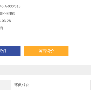
315 DC24V
-A-030/315
S-10/210/I
OS的伺服阀
315/P
03-28
商
我们
留言询价
环保,综合