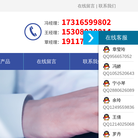
在线留言
|
联系我们
在线客服
章莹玲
QQ956657052
营产品
在线留言
联系我们
冯娇
QQ1052520643
宁小琴
QQ2880626089
余玲
QQ1249559836
王倩
QQ1214025068
罗丹