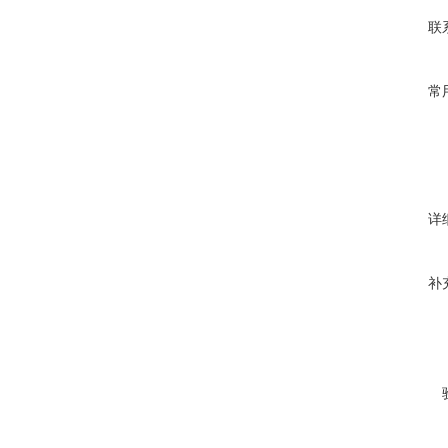
联
常
详
补