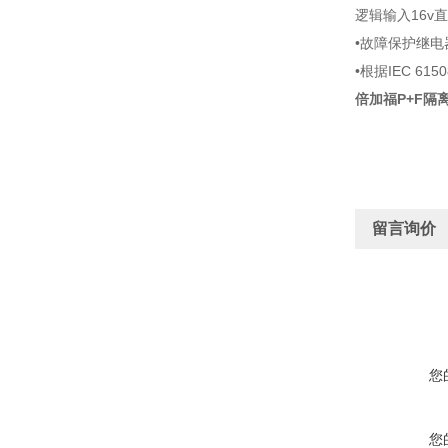
逻辑输入16v
•故障保护继电
•根据IEC 61
倍加福P+F隔离
留言询价
您
您