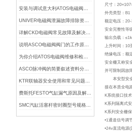
尺寸：20×107
安装与调试意大利ATOS电磁阀的步骤
外壳类型：B1
UNIVER电磁阀泄漏故障排除资料说明书分为哪些
额定电压：20
安全完整性等级
详解CKD电磁阀常见故障及解决办法
输出负载：≤1
说明ASCO电磁阀阀门的工作原理和保养方法？
上升时间：10至
绝缘电压：额定
为你介绍ATOS电磁阀维修和检修之间有什么区别
安全栅又称安
ASCO脉冲阀的简要叙述资料分为哪些
并可限制因故
本安型安全栅
KTR联轴器安全使用和常见问题有哪些
接在本质全电
费斯托FESTO气缸漏气原因及解决方法?
K系统接口技术
K系列隔离式
SMC汽缸活塞杆密封圈型号规格（汽缸怎样拆换密封圈常见问题有什么？）
K系列安全栅
•1通道信号调
•24v直流电源