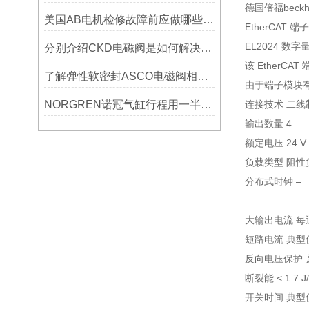
德国倍福beckh
美国AB电机检修故障前应做哪些检查
EtherCAT 
EL2024 
分别介绍CKD电磁阀是如何解决试压与主要作用及
该 EtherC
了解弹性软密封ASCO电磁阀相关信息优，寿命更长
由于端子模块
NORGREN诺冠气缸行程用一半可以吗
连接技术 二线
输出数量 4
额定电压 24 V 
负载类型 阻
分布式时钟 –
大输出电流 每通
短路电流 典型值 
反向电压保护 
断裂能 < 1.7 
开关时间 典型值 