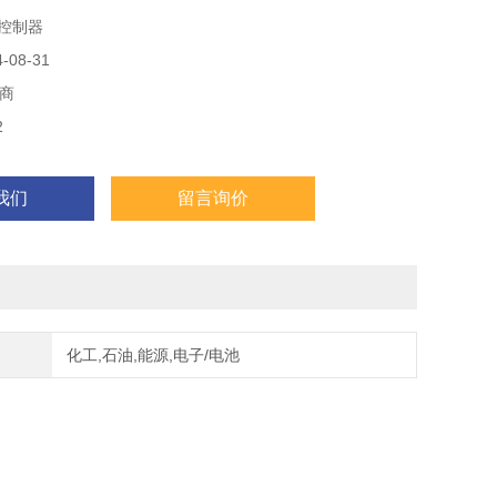
F控制器
30 V DC ， PELV
 mA
08-31
商
2
5 - 接口
我们
留言询价
化工,石油,能源,电子/电池