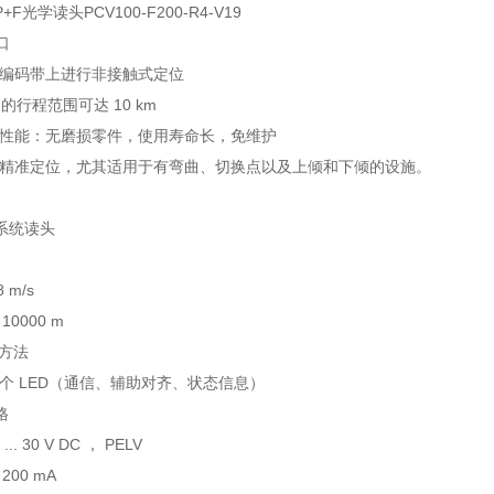
F光学读头PCV100-F200-R4-V19
接口
阵编码带上进行非接触式定位
方向的行程范围可达 10 km
械性能：无磨损零件，使用寿命长，免维护
和精准定位，尤其适用于有弯曲、切换点以及上倾和下倾的设施。
系统读头
 m/s
10000 m
作方法
 7 个 LED（通信、辅助对齐、状态信息）
格
.. 30 V DC ， PELV
200 mA