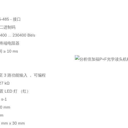
485 - 接口
 二进制码
 ... 230400 Bit/s
换终端电阻器
≥ 10 ms
至 3 路功能输入 ， 可编程
7 kΩ
 LED 灯 （红）
s-1
0 mm
mm
mm x 30 mm