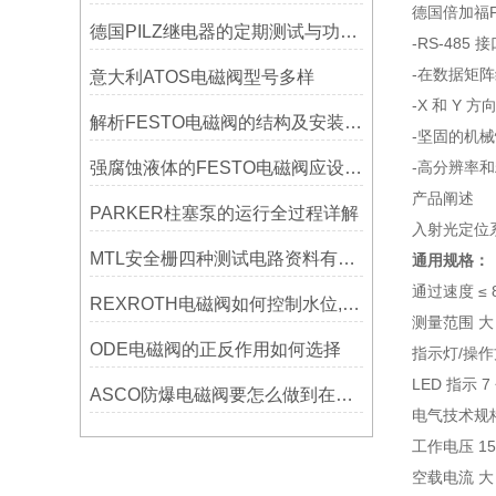
德国倍加福P+
德国PILZ继电器的定期测试与功能安全维护要求
-RS-485 
-在数据矩
意大利ATOS电磁阀型号多样
-X 和 Y 
解析FESTO电磁阀的结构及安装调试
-坚固的机
强腐蚀液体的FESTO电磁阀应设（六种腐蚀形式导致阀门失效）
-高分辨率
产品阐述
PARKER柱塞泵的运行全过程详解
入射光定位
MTL安全栅四种测试电路资料有哪些？
通用规格：
通过速度 ≤ 8
REXROTH电磁阀如何控制水位,实现水量大小可以吗?
测量范围 大 
ODE电磁阀的正反作用如何选择
指示灯/操
LED 指示
ASCO防爆电磁阀要怎么做到在低温环境下运行？
电气技术规
工作电压 15 .
空载电流 大 