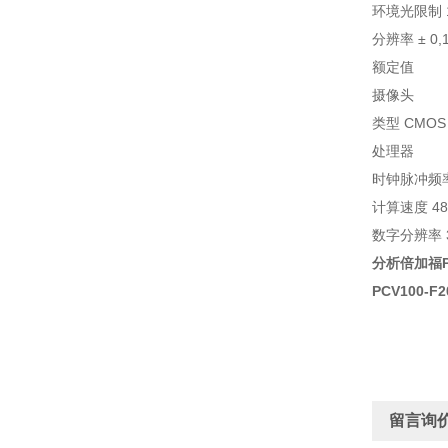
环境光限制 10
分辨率 ± 0,
额定值
摄像头
类型 CMOS
处理器
时钟脉冲频率 
计算速度 480
数字分辨率 32
分析倍加福
PCV100-F2
留言询