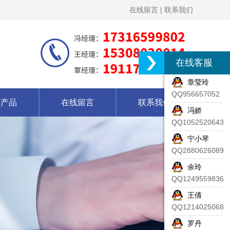
在线留言
|
联系我们
在线客服
章莹玲
QQ956657052
营产品
在线留言
联系我们
冯娇
QQ1052520643
宁小琴
QQ2880626089
余玲
QQ1249559836
王倩
QQ1214025068
罗丹