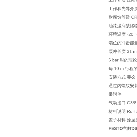
工作介质 压缩空气，
工作和先导介
耐腐蚀等级 CR
油漆湿润缺陷物质（
环境温度 -20 °C 
端位的冲击能量 1
缓冲长度 31 
6 bar 时的理
每 10 m 行程
安装方式 要么
通过内螺纹安
带附件
气动接口 G3/8
材料说明 RoH
盖子材料 涂层
FESTO气缸DS