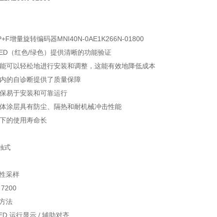
F增量旋转编码器MNI40N-0AE1K266N-01800
LED（红色/绿色）提供清晰的功能验证
功能可以轻松地进行安装和调整，这能有效地降低成本
在内的自诊断提供了质量保障
确保易于安装和可靠运行
性体涂层具有防尘、隔热和耐机械冲击性能
温下的使用寿命长
触式
磁性采样
7200
作方法
ED 运行显示 / 辅助对齐