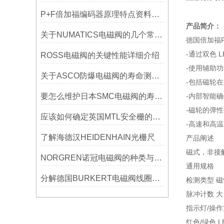
P+F倍加福编码器原理特点资料参数分为哪些
产品简介：
关于NUMATICS电磁阀的几个常见小常识介绍
德国倍加福P+
-通过双色 
ROSS电磁阀的关键性能详细介绍
-使用辅助
关于ASCO防爆电磁阀的寿命测试有哪些？
-包括磁轮
要怎么维护日本SMC电磁阀的寿命时间延长
-内部智能
-磁轮的弹
应该如何确定英国MTL安全栅的参数？
-高速和高
了解海德汉HEIDENHAIN光栅尺
产品阐述
磁式，非接
NORGREN诺冠电磁阀的种类与作用，你知道多少？
通用规格
分解德国BURKERT电磁阀线圈常见问题及解决办法是怎样的？
检测类型 
脉冲计数 大 
指示灯/操
红色/绿色 L