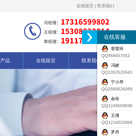
在线留言
|
联系我们
在线客服
章莹玲
QQ956657052
营产品
在线留言
联系我们
冯娇
QQ1052520643
宁小琴
QQ2880626089
余玲
QQ1249559836
王倩
QQ1214025068
罗丹