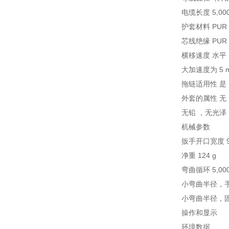
电缆长度 5,00
护套材料 PUR
芯线绝缘 PUR
横移速度 水平 5
大加速度为 5 m
拖链适用性 是
外套的属性 无
无铅 ，无光
机械参数
扳手开口宽度 9
净重 124 g
弯曲循环 5,000
小弯曲半径，手持
小弯曲半径，固定
操作和显示
环境数据