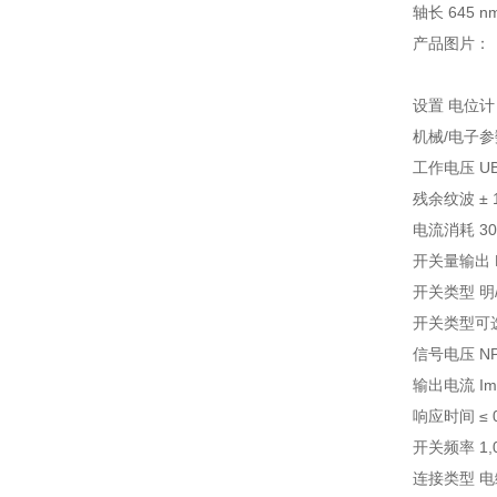
轴长 645 n
产品图片：
设置 电位计，
机械/电子参
工作电压 UB 10
残余纹波 ± 1
电流消耗 30 
开关量输出 N
开关类型 明/
开关类型可选
信号电压 NPN
输出电流 Imax
响应时间 ≤ 0.
开关频率 1,00
连接类型 电缆 