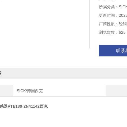
轴长 645 nm
所属分类：SIC
更新时间：2025-
厂商性质：经销
浏览次数：625
联系
绍
SICK/德国西克
感器VTE180-2N41142西克