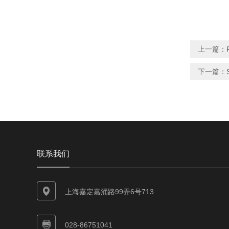
上一篇：
下一篇：
联系我们
上海嘉定嘉涌路99弄6号713
028-86751041