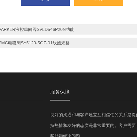
PARKER液控单向阀SVLD546P20N功能
SMC电磁阀SY5120-5GZ-01线圈规格​
服务保障
良好的沟通和与客户建立互相信任的关系是提
持热情和友好的态度是非常重要的。客户需要
帮助和解决问题。