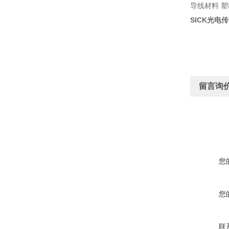
导线材料 塑料
SICK光电传
留言询
您
您
联