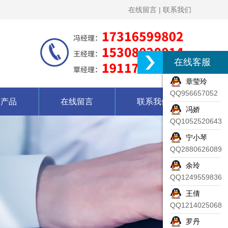
在线留言
|
联系我们
在线客服
章莹玲
QQ956657052
营产品
在线留言
联系我们
冯娇
QQ1052520643
宁小琴
QQ2880626089
余玲
QQ1249559836
王倩
QQ1214025068
罗丹