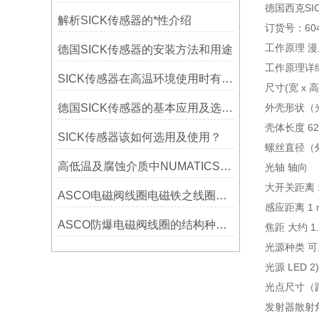
德国西克SIC
解析SICK传感器的*性介绍
订货号：604
工作原理 
德国SICK传感器的安装方法和用途
工作原理详
SICK传感器在高温环境使用时有什么解决办法？
尺寸(宽 x 高 
德国SICK传感器的基本应用及选购要点
外壳形状（
壳体长度 62
SICK传感器该如何选用及使用？
螺丝直径（外壳
高低温及腐蚀介质中NUMATICS电磁阀要怎么选型？
光轴 轴向
大开关距离 1 m
ASCO电磁阀线圈电磁铁之线圈的作用？
感应距离 1 mm
ASCO防爆电磁阀线圈的结构种类资料有哪些
焦距 大约 1.
光源种类 
光源 LED 2)
光点尺寸（距离
发射器散射角 