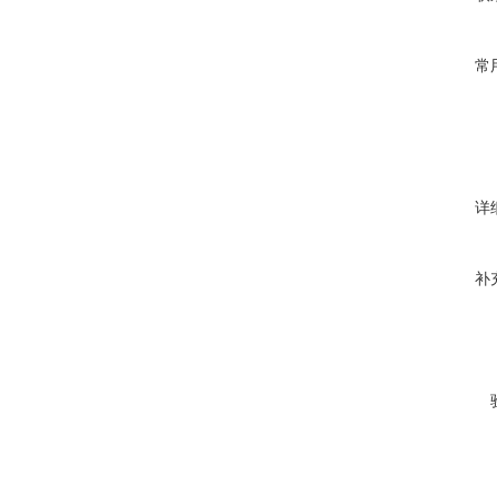
常
详
补