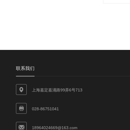
联系我们
上海嘉定嘉涌路99弄6号713
028-86751041
18964024669@163.com