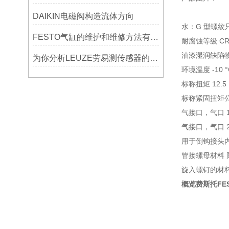
DAIKIN电磁阀构造流体方向
水：G 型螺纹
FESTO气缸的维护和维修方法有着什么不样参数
耐腐蚀等级 CR
油漆湿润缺陷物质（
为你分析LEUZE劳易测传感器的主要技术参数有哪些
环境温度 -10 °C 
标称扭矩 12.5
标称紧固扭矩公差
气接口，气口 1
气接口，气口 2
用于倒钩接头内
管接螺母材料
旋入螺钉的材
概览费斯托FEST