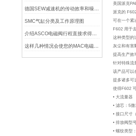
美国派克PAR
德国SEW减速机的传动效率和噪声控制分析
派克的 F6
可在一个紧
SMC气缸分类及工作原理图
F602 
介绍ASCO电磁阀行程直接求得流量值
这种类型的
这样几种情况会使您的MAC电磁阀遭受腐蚀！
灰尘和有害
提高生产效
针对特殊流
该产品可以
提多诸多可
使得F602
• 大流量器
• 滤芯：5微
• 接口尺寸（英寸）
• 排放阀
• 螺纹类型：