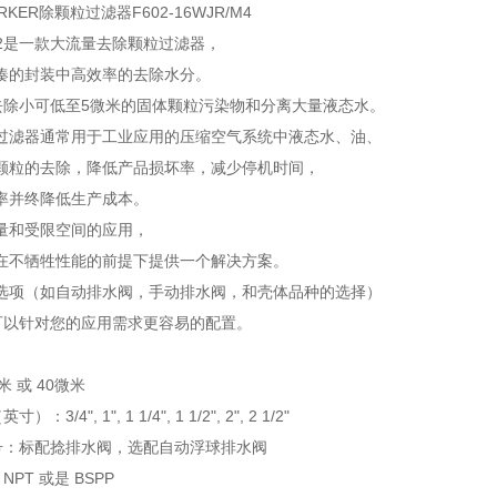
KER除颗粒过滤器F602-16WJR/M4
02是一款大流量去除颗粒过滤器，
凑的封装中高效率的去除水分。
用于去除小可低至5微米的固体颗粒污染物和分离大量液态水。
过滤器通常用于工业应用的压缩空气系统中液态水、油、
颗粒的去除，降低产品损坏率，减少停机时间，
率并终降低生产成本。
量和受限空间的应用，
在不牺牲性能的前提下提供一个解决方案。
选项（如自动排水阀，手动排水阀，和壳体品种的选择）
 可以针对您的应用需求更容易的配置。
米 或 40微米
：3/4", 1", 1 1/4", 1 1/2", 2", 2 1/2"
型号：标配捻排水阀，选配自动浮球排水阀
NPT 或是 BSPP