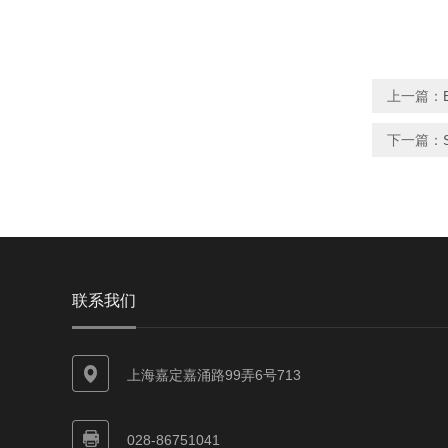
上一篇：
下一篇：
联系我们
上海嘉定嘉涌路99弄6号713
028-86751041