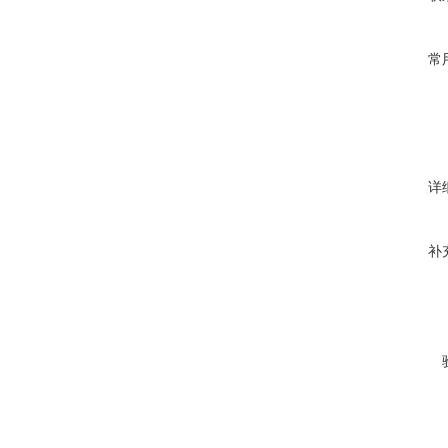
常
详
补