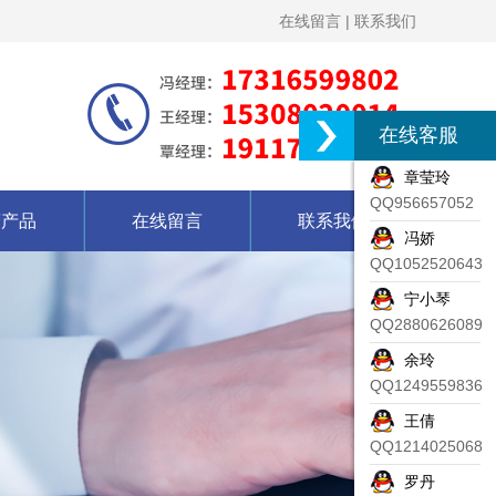
在线留言
|
联系我们
在线客服
章莹玲
QQ956657052
营产品
在线留言
联系我们
冯娇
QQ1052520643
宁小琴
QQ2880626089
余玲
QQ1249559836
王倩
QQ1214025068
罗丹