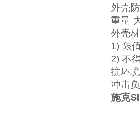
外壳防
重量 大约
外壳材
1) 
2) 
抗环境光
冲击负荷
施克SI