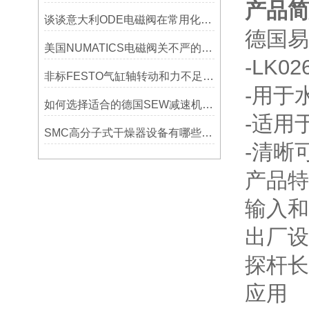
产品简
谈谈意大利ODE电磁阀在常用化工介质中的选材要点
德国易
美国NUMATICS电磁阀关不严的原因具体有哪些
-LK02
非标FESTO气缸轴转动和力不足是怎么回事？
-用于
如何选择适合的德国SEW减速机以提高系统性能？
-适用
SMC高分子式干燥器设备有哪些？了解下各种常见干燥设备
-清晰可
产品特
输入和
出厂设
探杆长度
应用