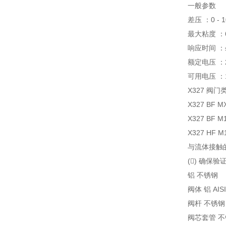
一般参数
差压 ：0 - 10
最大粘度 ：65
响应时间 ：≤ 1
额定电压 ：2
可用电压 ：11
X327 阀门
X327 BF MX
X327 BF M1
X327 HF M1
与流体接触
() 确保
铝 不锈钢
阀体 铝 AISI
阀杆 不锈钢
阀芯套管 不