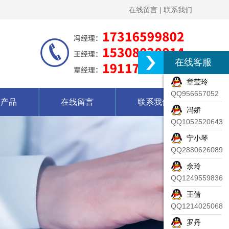
在线留言
|
联系我们
在线客服
章莹玲
QQ956657052
营产品
在线留言
联系我们
冯娇
QQ1052520643
宁小琴
QQ2880626089
余玲
QQ1249559836
王倩
QQ1214025068
罗丹