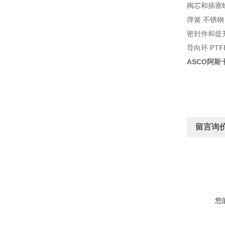
阀芯和插塞螺
弹簧 不锈钢
密封件和提升阀
导向环 PTFE
ASCO阿
留言询
您