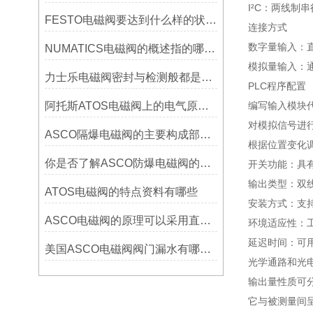
I²C：两线
FESTO电磁阀要达到什么样的状况才会正常工作？
连接方式
数字量输入：直
NUMATICS电磁阀的概述指的哪些方面的参数？
模拟量输入：
力士乐电磁阀密封与检测般都是以哪些为重要
PLC程序配置
阿托斯ATOS电磁阀上的电气原理图每个图标都表示些什么意思？
编写输入模块
对模拟信号进
ASCO隔爆电磁阀的主要构成部件与相应作用？
根据位置变化
你是否了解ASCO防爆电磁阀的工作原理
开关功能：具
输出类型：双
ATOS电磁阀的特点资料有哪些
安装方式：支
ASCO电磁阀的原理可以采用直接和导两种方式
环境适应性：工
延迟时间：可用
美国ASCO电磁阀阀门漏水有哪些措施？
光学通路和光
输出量性质可
它与被测量间