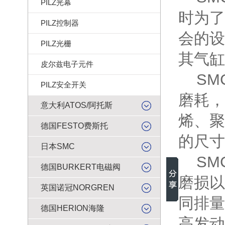
PILZ光幕
时为了
PILZ控制器
会的设
PILZ光栅
其气缸
皮尔兹电子元件
SM
PILZ安全开关
磨耗，
意大利ATOS/阿托斯
烯、聚
德国FESTO费斯托
的尺寸
日本SMC
SM
德国BURKERT电磁阀
磨损以
英国诺冠NORGREN
同排量
德国HERION海隆
高发动