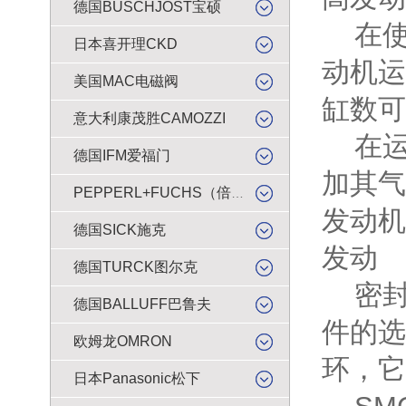
德国BUSCHJOST宝硕
在使
日本喜开理CKD
动机运
美国MAC电磁阀
缸数可
意大利康茂胜CAMOZZI
在运
德国IFM爱福门
加其气
PEPPERL+FUCHS（倍加福）
发动机
德国SICK施克
发动
德国TURCK图尔克
密封
德国BALLUFF巴鲁夫
件的选
欧姆龙OMRON
环，它
日本Panasonic松下