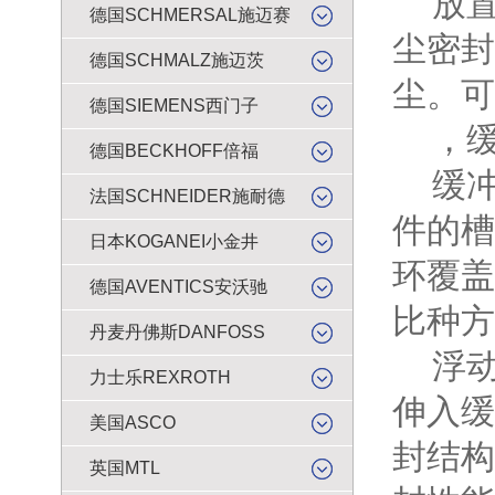
放置
德国SCHMERSAL施迈赛
尘密封
德国SCHMALZ施迈茨
尘。可
德国SIEMENS西门子
，缓
德国BECKHOFF倍福
缓冲
法国SCHNEIDER施耐德
件的槽
日本KOGANEI小金井
环覆盖
德国AVENTICS安沃驰
比种方
丹麦丹佛斯DANFOSS
浮动
力士乐REXROTH
伸入缓
美国ASCO
封结构
英国MTL