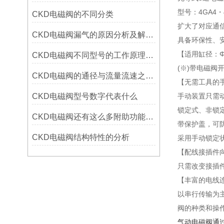
型号：4GA4・
CKD电磁阀的不同分类
扩大了对应通
CKD电磁阀漏气的原因分析及解决方法
具备环保性、
【适用缸径：Φ1
CKD电磁阀不同型号的工作原理有哪些区别
(※)带电磁阀
CKD电磁阀的通径与流量流速之间的关联
【无需工具的
CKD电磁阀型号数字代表什么
手动装置只需
锁定式、非锁
CKD电磁阀还有这么多附助功能，你知道吗？
带保护盖，可
CKD电磁阀结构特性的分析
采用手动锁定
【配线接插件
只需改变接插
【丰富的电线
以串行传输为主
阀的种类和操
气动电磁阀通