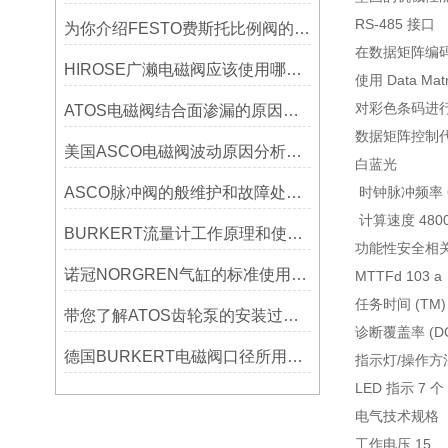
RS-485 接口
为你介绍FESTO费斯托比例阀的应用和结构原理详解
在数据矩阵编
HIROSE广濑电磁阀应该使用哪种铝合金
使用 Data M
对彩色条码进
ATOS电磁阀结合面渗漏的原因有哪些
数据矩阵控制
美国ASCO电磁阀波动原因分析资料有哪些
白蓝光
ASCO脉冲阀的般维护和故障处理有哪些
时钟脉冲频率 6
计算速度 4800
BURKERT流量计工作原理和使用方法说明介绍
功能性安全相
诺冠NORGREN气缸的标准使用次数是多少
MTTFd 103 a
任务时间 (TM) 
带您了解ATOS齿轮泵的安装过程和注意事项？
诊断覆盖率 (DC
德国BURKERT电磁阀口径所用电磁线圈是否一样
指示灯/操作方
LED 指示 7
电气技术规格
工作电压 15 ...