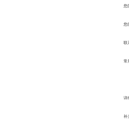
您
您
联
常
详
补