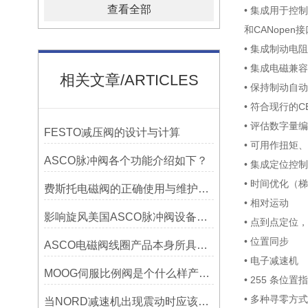
查看全部
• 集成用于控制
和CANopen接
• 集成制动电阻
• 集成电磁兼
相关文章/ARTICLES
• 保持制动自
• 符合现行的C
• 评估数字量编
FESTO减压阀的设计与计算
• 可用作扭矩
ASCO脉冲阀各个功能介绍如下？
• 集成定位控
• 时间优化（
费斯托电磁阀的正确使用与维护资料各分哪些
• 相对运动
影响旋风美国ASCO脉冲阀设备的因素？
• 点到点定位
• 位置同步
ASCO电磁阀线圈产品本身所具有的三大优良特点？
• 电子减速机
MOOG伺服比例阀是个什么样产品理念介绍
• 255 条位置
• 多种寻零方式
当NORD减速机出现震动时应该怎么做