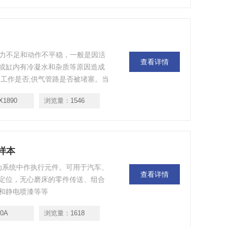
输出力不足和动作不平稳，一般是因活
查看详情
或缸内有冷凝水和杂质等原因造成
工作是否;供气管路是否被堵塞。当
X1890
浏览量：
1546
样本
气动系统中作执行元件。可用于汽车、
查看详情
定位，无心磨床的零件传送、组合
和静电喷漆等等
0A
浏览量：
1618