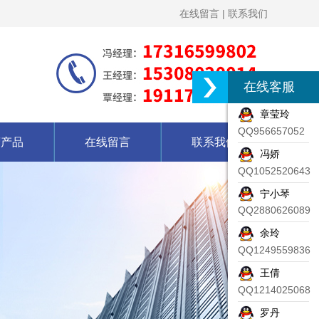
在线留言
|
联系我们
在线客服
章莹玲
QQ956657052
营产品
在线留言
联系我们
冯娇
QQ1052520643
宁小琴
QQ2880626089
余玲
QQ1249559836
王倩
QQ1214025068
罗丹