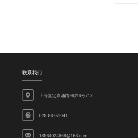
联系我们
上海嘉定嘉涌路99弄6号713
028-86751041
18964024669@163.com