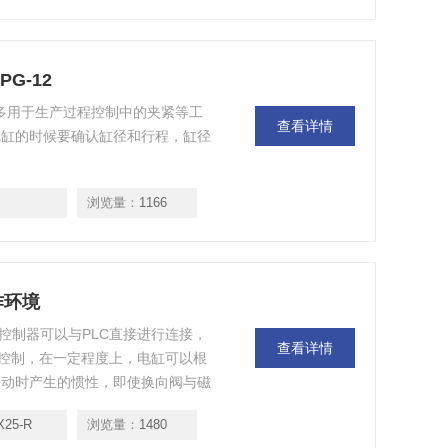
G-12
2 大多用于生产过程控制中的夹紧等工
查看详情
气缸的时候要确认缸径和行程，缸径
浏览量：
1166
作环境
于控制器可以与PLC直接进行连接，
查看详情
控制，在一定程度上，电缸可以根
运动时产生的惯性，即使换向阀与磁
定位，柔韧性也就无从谈起了。
X25-R
浏览量：
1480