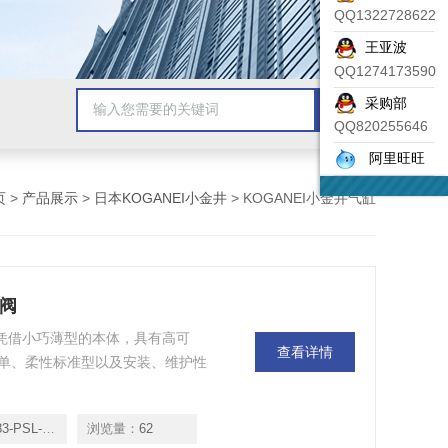
QQ1322728622
王亚波
QQ1274173590
采购部
QQ820255646
阿里旺旺
页
>
产品展示
>
日本KOGANEI小金井
> KOGANEI小金井气缸
磁阀
阀凭借小巧薄型的本体，具有高可
查看详情
单、柔性标准型以及安装、维护性
PSL-AC100V
浏览量：
62