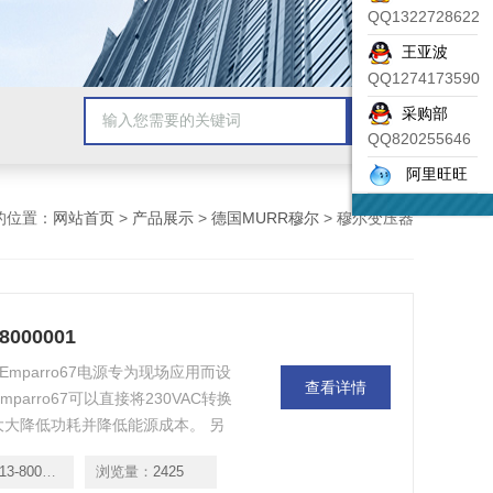
QQ1322728622
王亚波
QQ1274173590
采购部
QQ820255646
阿里旺旺
的位置：
网站首页
>
产品展示
>
德国MURR穆尔
> 穆尔变压器
000001
1 Emparro67电源专为现场应用而设
查看详情
arro67可以直接将230VAC转换
大大降低功耗并降低能源成本。 另
高达94.2％主动式PFC环境温度
-8000001
浏览量：
2425