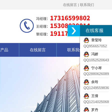
在线留言
|
联系我们
在线客服
章莹玲
QQ956657052
营产品
在线留言
联系我们
冯娇
QQ1052520643
宁小琴
QQ2880626089
余玲
QQ1249559836
王倩
QQ1214025068
罗丹