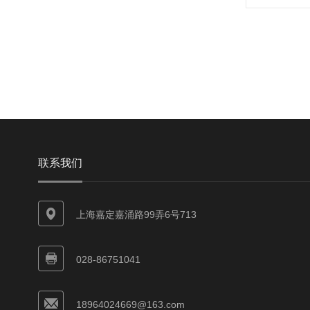
联系我们
上海嘉定嘉涌路99弄6号713
028-86751041
18964024669@163.com