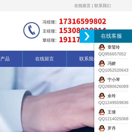
在线留言
|
联系我们
在线客服
章莹玲
QQ956657052
营产品
在线留言
联系我们
冯娇
QQ1052520643
宁小琴
QQ2880626089
余玲
QQ1249559836
王倩
QQ1214025068
罗丹