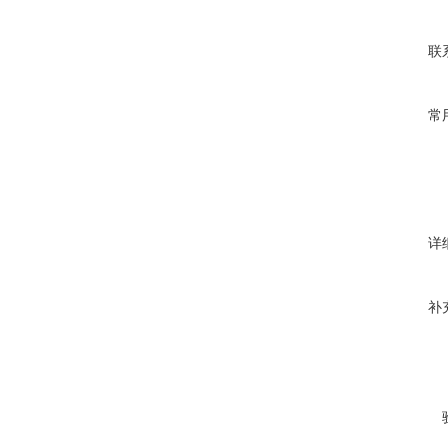
联
常
详
补