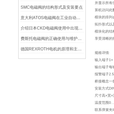
并显示所有
SMC电磁阀的结构形式及安装要点
算机访问此
模块的排列
意大利ATOS电磁阀在工业自动化系统中的核心作用
拓扑形式以
介绍日本CKD电磁阀使用中出现故障时的保位方法？
模块化的结构
费斯托电磁阀的正确使用与维护资料各分哪些
享受清晰的
德国REXROTH电机的原理和主要性能指标
规格详情:
输入端子
1×
输出端子
每输
报警端子
2.
桥接概念
一
安装方式
DI
尺寸高×宽×
温度范围
0.
联系
弹簧夹