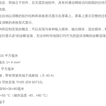
信息，而独立于控件，且无需其他软件。具有对通信网络访问权限的任何用
数据。
会自动以清晰的拓扑结构和表格形式显示在屏幕上。屏幕上显示完整的过
及清晰的表格形式显示。
和定制安装的概念，可以实现与各种输入模块，输出模块，混合模块，和广泛的功
拓扑显示及*的诊断选项，无论何时何地我们均可为您提供清晰的诊断选项
 16 平方毫米
出 1× 4 mm²
5 平方毫米
侧，带有弹簧夹端子或桥组（大 40 A）
N 导轨安装 TH35 (EN 60715)
深
90×36×80毫米
..+55 °C（储存温度 -40...+80 °C）
端子