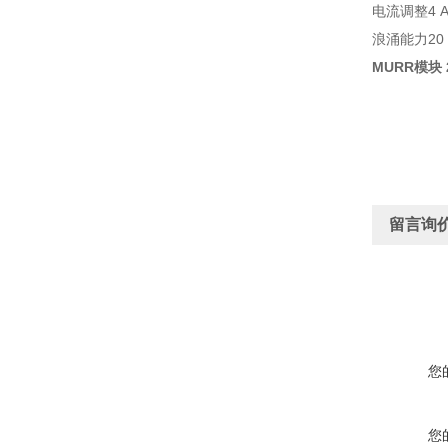
电流调整
4
浪涌能力
2
MURR模块
留言询
您
您