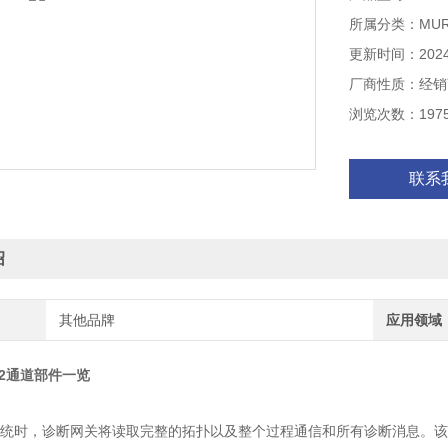
（如IO-Link, 
所属分类：MU
更新时间：2024-
厂商性质：经销
浏览次数：197
联系
绍
其他品牌
应用领域
 2通道部件一览
e系统时，诊断网关将读取完整的拓扑以及整个过程通信和所有诊断消息。