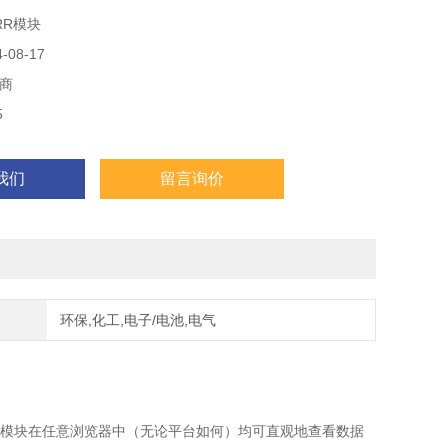
RS 485等）。
RR模块
08-17
商
5
我们
留言询价
环保,化工,电子/电池,电气
该模块在任意浏览器中（无论平台如何）均可直观地查看数据