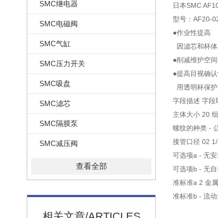
SMC继电器
日本SMC AF1
型号：AF20-02
SMC电磁阀
●作业性提高
SMC气缸
因滤芯和杯体
●削减维护空间
SMC压力开关
●提高目视确
SMC吸盘
用透明杯保护
字段描述 字段
SMC滤芯
主体大小 20 
SMC隔膜泵
螺纹的种类 - 公
接管口径 02 1/
SMC减压阀
可选项a - 无
查看全部
可选项b - 无
准标准a 2 金
准标准b - 
相关文章/ARTICLES