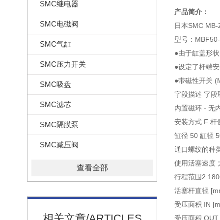
SMC继电器
产品简介：
SMC电磁阀
日本SMC MB
型号：MBF50-
SMC气缸
●由于缸盖形状
SMC压力开关
●设定了杆端安
●带磁性开关 (
SMC吸盘
字段描述 字段
SMC滤芯
内置磁环 - 无
安装方式 F 
SMC隔膜泵
缸径 50 缸径 
SMC减压阀
通口螺纹的种类 
使用活塞速度 大值 
查看全部
行程范围2 180
活塞杆直径 [mm
受压面积 IN [mm
相关文章/ARTICLES
受压面积 OUT [