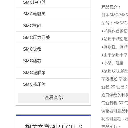
SMC继电器
产品简介：
SMC电磁阀
日本SMC MX
型号：MXS25-
SMC气缸
●和操作台紧
SMC压力开关
●适用于精密
●高刚性、高精
SMC吸盘
●由于采用十
SMC滤芯
●小型、轻量
●采用双联,输
SMC隔膜泵
字段描述 字段
SMC减压阀
缸径 25 缸径 
通口螺纹的种类 -
查看全部
气缸行程 50 
调整器可选品种
功能可选项 - 
相关文章/ARTICLES
产品图片：