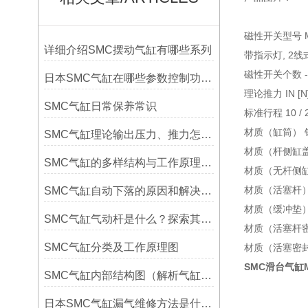
磁性开关型号 M
详细介绍SMC摆动气缸有哪些系列
带指示灯, 2线式
磁性开关个数 - 
日本SMC气缸在哪些参数控制功能运作
理论推力 IN [N]
SMC气缸日常保养常识
标准行程 10 / 20 /
材质（缸筒） 
SMC气缸理论输出压力、推力怎么计算公式及对照表
材质（杆侧缸盖
SMC气缸的多样结构与工作原理详解
材质（无杆侧缸
材质（活塞杆）
SMC气缸自动下落的原因和解决方法
材质（缓冲垫）
SMC气缸气动杆是什么？探索其工作原理与应用领域
材质（活塞杆密
SMC气缸分类及工作原理图
材质（活塞密封
SMC滑台气缸MX
SMC气缸内部结构图（解析气缸的结构及基本原理简介）
日本SMC气缸漏气维修方法是什么？