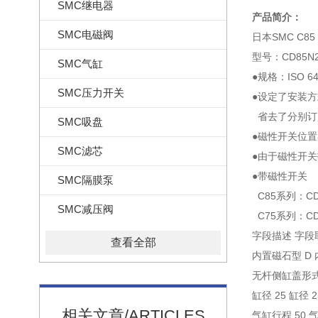
SMC继电器
产品简介：
SMC电磁阀
日本SMC C8
型号：CD85N25
SMC气缸
●规格：ISO 64
SMC压力开关
●设定了安装
省去了分别订
SMC吸盘
●磁性开关位
SMC滤芯
●由于磁性开
●带磁性开关
SMC隔膜泵
C85系列：CD
SMC减压阀
C75系列：CD
字段描述 字段
查看全部
内置磁石型 D
无杆侧缸盖形式
缸径 25 缸径 
相关文章/ARTICLES
气缸行程 50 