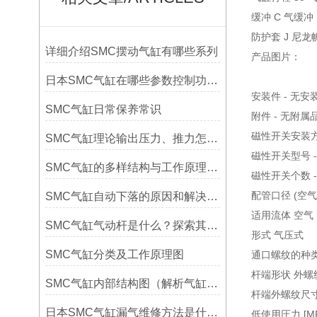
缓冲 C 气缓冲
防护套 J 尼龙
详细介绍SMC摆动气缸有哪些系列
产品图片：
日本SMC气缸在哪些参数控制功能运作
安装件 - 无安
SMC气缸日常保养常识
附件 - 无附属
磁性开关安装方
SMC气缸理论输出压力、推力怎么计算公式及对照表
磁性开关型号 
SMC气缸的多样结构与工作原理详解
磁性开关个数 - 
配管口径 (空气压
SMC气缸自动下落的原因和解决方法
适用流体 空气
SMC气缸气动杆是什么？探索其工作原理与应用领域
形式 气压式
SMC气缸分类及工作原理图
通口螺纹的种类
杆端形状 外螺
SMC气缸内部结构图（解析气缸的结构及基本原理简介）
杆端外螺纹尺寸 
日本SMC气缸漏气维修方法是什么？
低使用圧力 [MPa