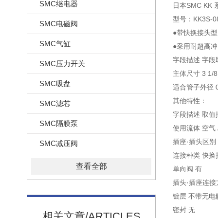
SMC继电器
日本SMC KK
型号：KK3S-0
SMC电磁阀
●带快换接头型已
SMC气缸
●采用耐超高冲击
字段描述 字段
SMC压力开关
主体尺寸 3 1/8
SMC吸盘
适合管子外径 0
其他特性：
SMC滤芯
字段描述 取值
SMC隔膜泵
使用流体 空气 
插座·插头区别
SMC减压阀
连接种类 快换
查看全部
单向阀 有
插头·插座连接
镀层 不带无电
密封 无
相关文章/ARTICLES