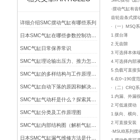
SMC摆动气缸
·摆动气缸有
齿轮齿条式摆
详细介绍SMC摆动气缸有哪些系列
·（一）MSQ
1.摆台薄
日本SMC气缸在哪些参数控制功能运作
2.无齿隙
SMC气缸日常保养常识
3.可选择本体
SMC气缸理论输出压力、推力怎么计算公式及对照表
4.可选择内部
5.负载可直接
SMC气缸的多样结构与工作原理详解
6.在0~19
SMC气缸自动下落的原因和解决方法
·（二）CRQ
1.内漏、外漏
SMC气缸气动杆是什么？探索其工作原理与应用领域
2.可低速摆动
SMC气缸分类及工作原理图
1.纵向、横向
2.可直接安装
SMC气缸内部结构图（解析气缸的结构及基本原理简介）
·MSUB系列
日本SMC气缸漏气维修方法是什么？