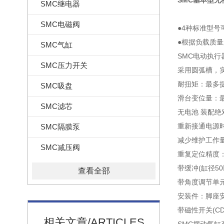
SMC基本型无杆
SMC继电器
SMC电磁阀
●4种标准型号
●根据负载质
SMC气缸
SMC电动执行器
SMC压力开关
采用圆弧槽，
耐扭矩：最多提
SMC吸盘
滑台变位量：最
SMC滤芯
无电池 装配绝
重新接通电源
SMC隔膜泵
减少维护工作
SMC减压阀
重复定位精度：±
带缓冲(缸径50
查看全部
带角度调节单
安装件：脚座
带磁性开关(CD
相关文章/ARTICLES