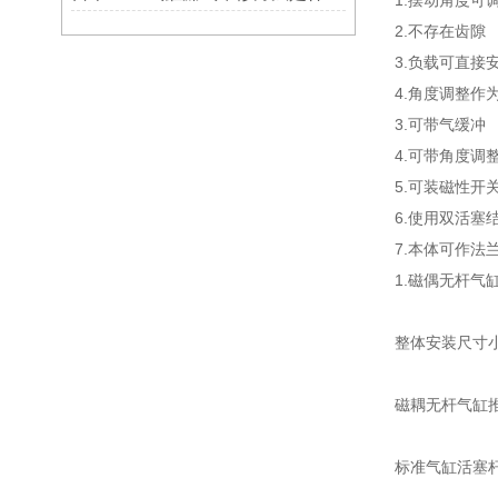
1.摆动角度可
2.不存在齿隙
3.负载可直接
4.角度调整作
3.可带气缓冲
4.可带角度调
5.可装磁性开
6.使用双活塞
7.本体可作法
1.磁偶无杆气
整体安装尺寸
磁耦无杆气缸推
标准气缸活塞