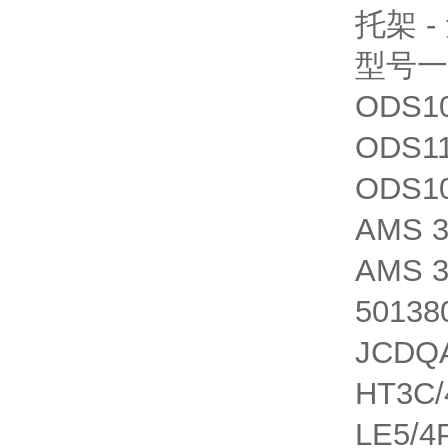
托架 -
型号一
ODS10
ODS11
ODS10
AMS 3
AMS 3
50138
JCDQA
HT3C
LE5/4