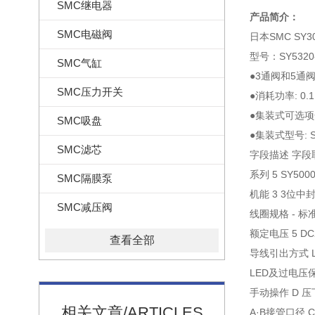
SMC继电器
产品简介：
SMC电磁阀
日本SMC SY3
型号：SY5320-
SMC气缸
●3通阀和5通
SMC压力开关
●消耗功率: 0.
●集装式可选项
SMC吸盘
●集装式型号: S
SMC滤芯
字段描述 字段
系列 5 SY500
SMC隔膜泵
机能 3 3位中
SMC减压阀
线圈规格 - 标
额定电压 5 DC
查看全部
导线引出方式 L
LED及过电压
手动操作 D 
相关文章/ARTICLES
A·B接管口径 C