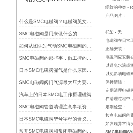
螺纹的种类 - R
产品图片：
什么是SMC电磁阀？电磁阀英文缩写是什么
托架 - 无
SMC电磁阀是用来做什么的
电磁阀在日常
如何从图识别气动SMC电磁阀的位数与通数？
‌正确安装‌：
电磁阀应安装
SMC电磁阀的那些事，做工控的都应该懂的
以避免水滴或
日本SMC电磁阀漏气是什么原因,电磁阀漏气怎么解决
以免影响电磁阀
‌保持清洁‌：
SMC电磁阀阀门气源最大压力要求（气源质量的重要性）
定期清理电磁
汽车上的日本SMC电工作原理磁阀
在清理过程中
SMC电磁阀管道清理注意事项资料有哪些
‌定期检查‌：
检查电磁阀的
日本SMC电磁阀型号字母的含义及相关知识详解
如发现异常情
常开SMC电磁阀和常闭电磁阀的区别是什么
SMC电磁阀SY5