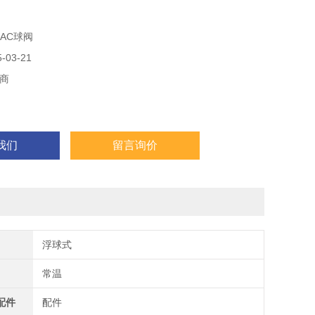
其V型球芯与堆焊硬质合金的金属阀座之间具有强的剪切力
AC球阀
03-21
商
我们
留言询价
浮球式
常温
配件
配件