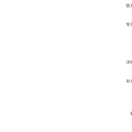
联
常
详
补