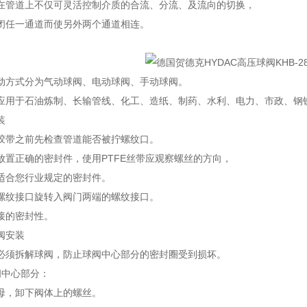
在管道上不仅可灵活控制介质的合流、分流、及流向的切换，
闭任一通道而使另外两个通道相连。
动方式分为气动球阀、电动球阀、手动球阀。
应用于石油炼制、长输管线、化工、造纸、制药、水利、电力、市政、钢
装
胶带之前先检查管道能否被拧螺纹口。
放置正确的密封件，使用PTFE丝带应观察螺丝的方向，
适合您行业规定的密封件。
螺纹接口旋转入阀门两端的螺纹接口。
接的密封性。
阀安装
必须拆解球阀，防止球阀中心部分的密封圈受到损坏。
阀中心部分：
母，卸下阀体上的螺丝。