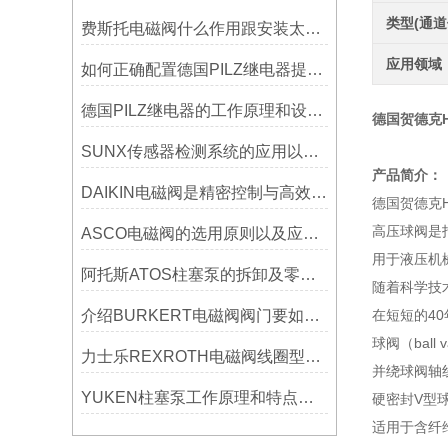
类型(通道
费斯托电磁阀什么作用跟安装太阳能 有什么关系呢
应用领域
如何正确配置德国PILZ继电器提高生产线安全性？
德国PILZ继电器的工作原理和设计的思路分析
德国贺德克HY
SUNX传感器检测系统的应用以及测量应用？
产品简介：
DAIKIN电磁阀是精密控制与高效节能的融合​
德国贺德克HY
高压球阀是
ASCO电磁阀的选用原则以及应用场合有哪些
用于液压机
阿托斯ATOS柱塞泵的拆卸及零部件的检修
随着科学技
介绍BURKERT电磁阀阀门要如何安装和维护？
在短短的4
球阀（bal
力士乐REXROTH电磁阀线圈型号区分指南
并绕球阀轴
YUKEN柱塞泵工作原理和特点详细分享
硬密封V型
适用于含纤