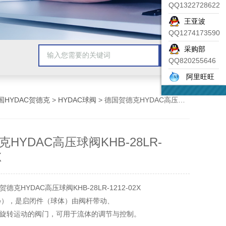
QQ1322728622
王亚波
QQ1274173590
采购部
QQ820255646
阿里旺旺
国HYDAC贺德克
>
HYDAC球阀
> 德国贺德克HYDAC高压球阀KHB-28LR-1212-02X
HYDAC高压球阀KHB-28LR-
X
克HYDAC高压球阀KHB-28LR-1212-02X
valve），是启闭件（球体）由阀杆带动、
旋转运动的阀门，可用于流体的调节与控制。