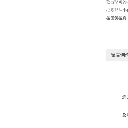
取出球阀的
把零部件小
德国贺德克HY
留言询
您
您