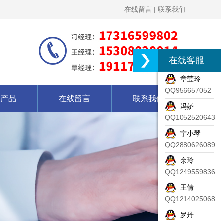
在线留言
|
联系我们
在线客服
章莹玲
QQ956657052
营产品
在线留言
联系我们
冯娇
QQ1052520643
宁小琴
QQ2880626089
余玲
QQ1249559836
王倩
QQ1214025068
罗丹