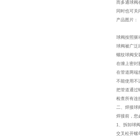
而多通球阀
同时也可关
产品图片：
球阀按照驱
球阀被广泛
螺纹球阀安
在缠上密封
在管道两端
不能使用不
把管道通过
检查所有连
二、焊接球
焊接前，您
1、拆卸球
交叉松开螺