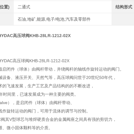
位置)
二通式
结构形式
石油,地矿,能源,电子/电池,汽车及零部件
DAC高压球阀KHB-28LR-1212-02X
DAC高压球阀KHB-28LR-1212-02X
指启闭件（球体）由阀杆带动，并绕阀杆的轴线作旋转运动的阀门。
械设备、液压开关、天然气等，高压球阀问世于20世纪50年代，
术的飞速发展，生产工艺及产品结构的的不断改进，
0年时间里，已速发展成为一种主要的阀类。
l valve），是启闭件（球体）由阀杆带动、
线作旋转运动的阀门，可用于流体的调节与控制。
球阀其V型球芯与堆焊硬质合金的金属阀座之间具有强的剪切力，
维、微小固体颗料等的介质。