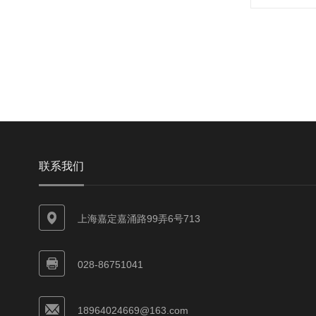
联系我们
上海嘉定嘉涌路99弄6号713
028-86751041
18964024669@163.com