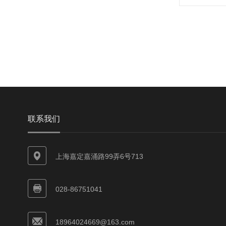
联系我们
上海嘉定嘉涌路99弄6号713
028-86751041
18964024669@163.com