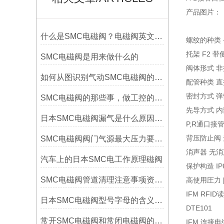
产品图片：
什么是SMC电磁阀？电磁阀英文缩写是什么
螺纹的种类 -
托架 F2 
SMC电磁阀是用来做什么的
阀体形式 
如何从图识别气动SMC电磁阀的位数与通数？
配管种类 
密封方式 
SMC电磁阀的那些事，做工控的都应该懂的
先导方式 
日本SMC电磁阀漏气是什么原因,电磁阀漏气怎么解决
P,R通口接管口径
背压防止阀
SMC电磁阀阀门气源最大压力要求（气源质量的重要性）
消声器 无
汽车上的日本SMC电工作原理磁阀
保护构造 IP
SMC电磁阀管道清理注意事项资料有哪些
高使用圧力 [M
IFM RFID
日本SMC电磁阀型号字母的含义及相关知识详解
DTE101
常开SMC电磁阀和常闭电磁阀的区别是什么
IFM 连接电缆