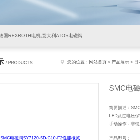
阀,德国REXROTH电机,意大利ATOS电磁阀
示
您的位置：
网站首页
>
产品展示
>
日
/ PRODUCTS
SMC电磁
简要描述：SMC电
LED及过电压保
手动操作 - 非
A·B接管口径 C
产品型号：