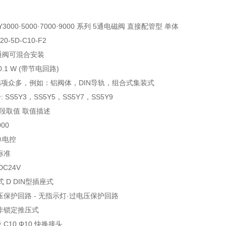
Y3000·5000·7000·9000 系列 5通电磁阀 直接配管型 单体
0-5D-C10-F2
通阀可混合安装
0.1 W (带节电回路)
选项众多，例如：铝阀体，DIN导轨，组合式集装式
 SS5Y3，SS5Y5，SS5Y7，SS5Y9
段取值 取值描述
000
单电控
标准
DC24V
 D DIN型插座式
压保护回路 - 无指示灯·过电压保护回路
 非锁定推压式
 C10 Φ10 快换接头