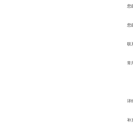
您
您
联
常
详
补