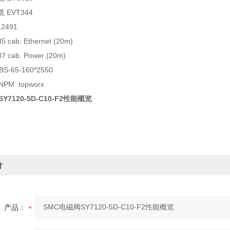
缆 EVT344
2491
5 cab. Ethernet (20m)
7 cab. Power (20m)
-65-160*2550
NPM topworx
Y7120-5D-C10-F2性能概览
价
产品：