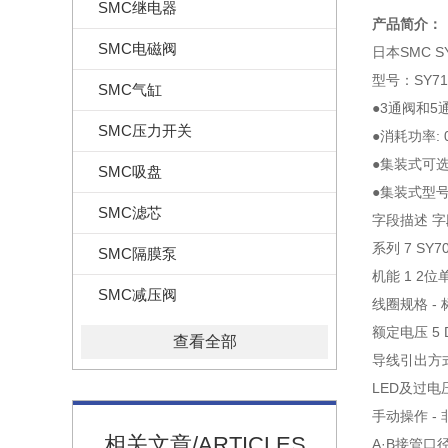
SMC继电器
产品简介：
SMC电磁阀
日本SMC S
型号：SY712
SMC气缸
●3通阀和5
SMC压力开关
●消耗功率: 
●集装式可
SMC吸盘
●集装式型号:
SMC滤芯
字段描述 字
系列 7 SY7
SMC隔膜泵
机能 1 2位
SMC减压阀
线圈规格 - 
额定电压 5 
查看全部
导线引出方式
LED及过电
手动操作 -
相关文章/ARTICLES
A·B接管口径