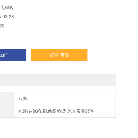
C电磁阀
03-26
商
我们
留言询价
双向
包装/造纸/印刷,纺织/印染,汽车及零部件