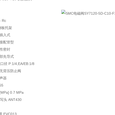
 Rc
带侧板托架
非插入式
直接配管型
弹性密封
内部先导式
 P:1/4,EA/EB:1/8
 无背压防止阀
消声器
65
Pa] 0.7 MPa
读写头 ANT430
 EVC013