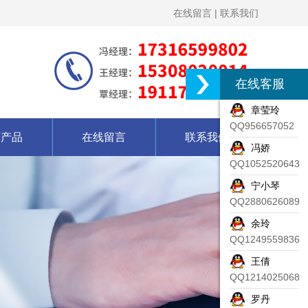
在线留言
|
联系我们
在线客服
章莹玲
QQ956657052
营产品
在线留言
联系我们
冯娇
QQ1052520643
宁小琴
QQ2880626089
余玲
QQ1249559836
王倩
QQ1214025068
罗丹