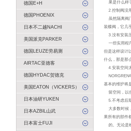
果是什么样子
德国E+H
2.控制阀没
德国PHOENIX
虽然隔离阀门
装蝶阀，它几
日本不二越NACHI
3.没有安装
美国派克PARKER
一些实用程序
德国LEUZE劳易测
但是这样设计
什么，那是那
AIRTAC亚德客
4.安装空间
德国HYDAC贺德克
NORGRE
基本的维护将
美国EATON（VICKERS）
留空间，以便
日本油研YUKEN
5.不考虑后
大多数时候，
日本AZBIL山武
果所有的部件
日本富士FUJI
的。无论是槽