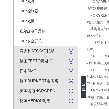
PILZ光幕
NORGRE
的管路建设诺
PILZ控制器
NORGREN
PILZ光栅
闭方式相同，蝶
其具有安装简
皮尔兹电子元件
阀的窍门。
PILZ安全开关
1.具有上述特
机构。
意大利ATOS/阿托斯
2.NORG
德国FESTO费斯托
到较普遍的使
3.NORG
日本SMC
对水位和水压
德国BURKERT电磁阀
与全闭接近，
4.NORG
英国诺冠NORGREN
种阀门发展、
德国HERION海隆
的安装与维护