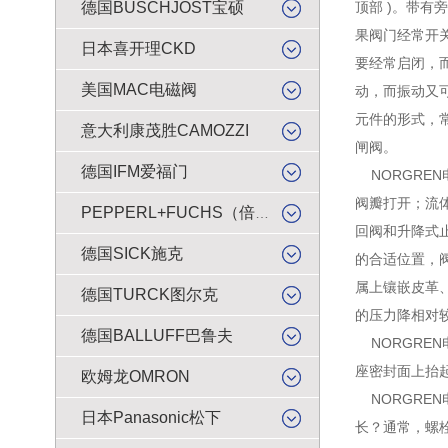
德国BUSCHJOST宝硕
顶部 )。带有
果阀门经常开
日本喜开理CKD
要经常启闭，
美国MAC电磁阀
动，而振动又
元件的形式，
意大利康茂胜CAMOZZI
闸阀。
德国IFM爱福门
NORGRE
阀瓣打开；流
PEPPERL+FUCHS（倍加福）
回阀和升降式
德国SICK施克
的合适位置，
属上镶嵌皮革
德国TURCK图尔克
的压力降相对
德国BALLUFF巴鲁夫
NORGRE
座密封面上抬
欧姆龙OMRON
NORGRE
日本Panasonic松下
长？通常，螺