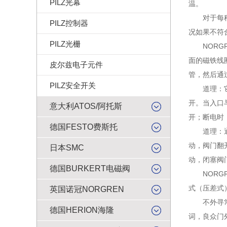
PILZ光幕
温。
对于每种N
PILZ控制器
况如果不符
PILZ光栅
NORGR
面的磁铁线
皮尔兹电子元件
管，然后通
PILZ安全开关
道理：它是
开。当入口
意大利ATOS/阿托斯
开；断电时
德国FESTO费斯托
道理：通电
动，阀门翻
日本SMC
动，闭塞阀
德国BURKERT电磁阀
NORGRE
式（压差式
英国诺冠NORGREN
不外寻常应
德国HERION海隆
词，良众门