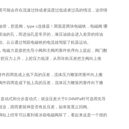
质可能会存在流速过快或者温度过低或者过高的情况，这些情
，腔是阀，type c连接器！两面是两块电磁铁，电磁阀 哪
排油的孔，而进油孔是常开的，液压油就会进入差异的排油
动。云云通过驾驭电磁铁的电流就驾驭了机器运动。
电磁力直接把先导小阀和主阀闭塞件依序向上提起，阀门翻
下腔压力上升，上腔压力低浸，从而诈欺压差把主阀向上推
塞件四周造成上低下高的压差，流体压力鞭策闭塞件向上搬
阀件四周造成下低上高的压差，流体压力鞭策闭塞件向下搬
列等直动式和分步直动式；就业压差大于0.04MPa时可选用先导
就业，因而要留神是否有反压差，如有装置止回阀。
站上经常可以看到谁冰箱电磁阀坏了，看起来这是一个很的