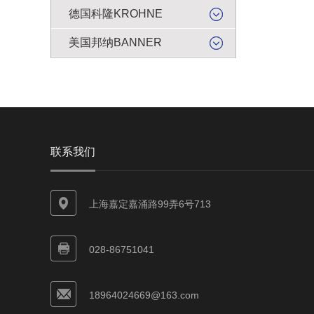
德国科隆KROHNE
美国邦纳BANNER
联系我们
上海嘉定嘉涌路99弄6号713
028-86751041
18964024669@163.com