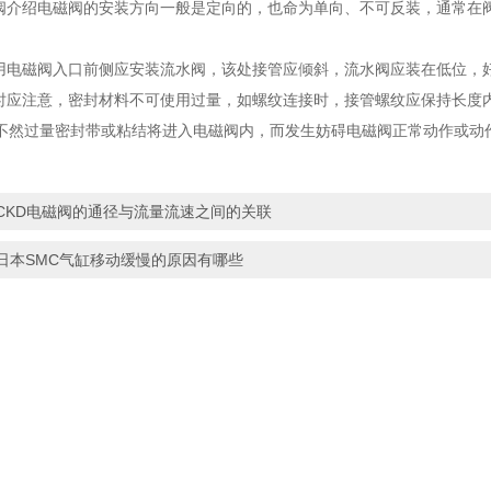
介绍电磁阀的安装方向一般是定向的，也命为单向、不可反装，通常在阀体
电磁阀入口前侧应安装流水阀，该处接管应倾斜，流水阀应装在低位，
应注意，密封材料不可使用过量，如螺纹连接时，接管螺纹应保持长度
不然过量密封带或粘结将进入电磁阀内，而发生妨碍电磁阀正常动作或动
CKD电磁阀的通径与流量流速之间的关联
日本SMC气缸移动缓慢的原因有哪些