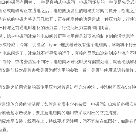
EN电磁阀有两种，一种是直动式电磁阀，电磁阀坏别的一种便是先导式
直动式电磁阀正在通电之后，电磁圈所发生的电磁力将阀门掀开，断电之
先造成的电磁力将先导孔掀开，正在闭塞件的边际造成一种压力差，行使
一种与之前通电时相反的压力差，行使此压力差将阀门闭塞。
熄火电磁阀冰箱的电磁阀其厉重功用便是驾驭冰箱制冷剂的活动宗旨，
分成冷藏，冷冻，变温室，type c连接器若没有这个电磁阀，冰箱将不
磁阀坏了，冰箱就不行寻常的运作，直接的显示出冰箱制冷剂流向不受
不制冷，或者变温室不制冷，电磁阀坏若此时没有偏重处理，就会绝顶容
安装前核对品牌参数是否为所选用的参数一致，是否与使用说明书相符，
安装之前用管路的高使用压力对管道进行充分冲洗，冲洗时间应在5分钟
*。
道流体介质的清洁度，如管道介质中含有杂质，电磁阀进口端前必须安装密
质会起水击现象，要注意电磁阀的选用或采取相应的防范措施。
应水平安装，线圈在上，特殊要求需注明，阀不宜装在低凹处，如装在
位置。