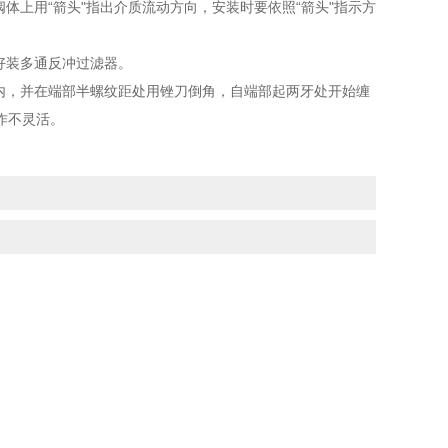
上用“箭头"指出介质流动方向，安装时要依照“箭头"指示方
好装多通反冲过滤器。
内，并在端部半螺纹距处用锉刀倒角，自端部起两牙处开始缠
作不灵活。