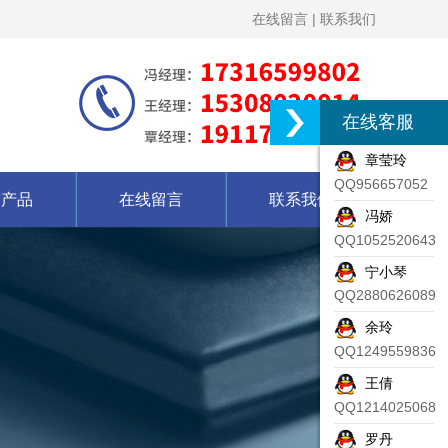
在线留言
|
联系我们
在线客服
章莹玲
QQ956657052
营产品
在线留言
联系我们
冯娇
QQ1052520643
宁小琴
QQ2880626089
余玲
QQ1249559836
王倩
QQ1214025068
罗丹