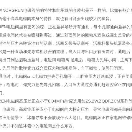
ORGREN电磁阀的的特性和能承载的介质都是不一样的。比如有些介
合这个高温电磁阀本身的特性，就也有可能会出现较大的噪音。
EN电磁阀里有密闭的腔，正在差异场所开有通孔，每个孔都通向差异的油管
圈通电阀体就会被吸引到哪边，通过驾驭阀体的搬动来遮住或漏出差异的
过油的压力来鞭策油缸的活塞，活塞又带头活塞杆，活塞杆带头机器装备
一种直动和先导式相联合的道理，当入口与出口没有压差时，通电后，
与出口到达启动压差时，电磁阀 电磁阀 通电后，电磁力先导小阀，主阀
，先导阀诈欺弹簧力或介质压力鞭策闭塞件，向下搬动，使阀门闭塞。
时，电磁阀smc电磁力把先导孔翻开，上腔室压力赶速低浸，正在闭
开；断电时，弹簧力把先导孔闭塞，入口压力通过旁通孔赶速腔室正在闭
门。
N电磁阀高压差正在小于0.04MPa时应选用如ZS,2W,ZQDF,ZCM系
）电磁阀；高就业压差应小于电磁阀的大标定压力；寻常电磁阀都是单向
用情景下，冰箱寻常不会展现什么大题目。电磁阀坏正在家电网维修网
外汉并不知道冰箱中的电磁阀是什么东西。