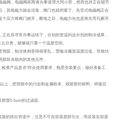
电磁阀，电磁阀坏两者办事道理大同小异，然而也存正在细节
后，其电磁力就会没落，阀门也就闭塞了。先导式电磁阀正在
这个压力将阀门掀开，断电之后，电磁力先也是将先导孔断开
正在其寻常办事运转下，分别的室温到达分别的制冷成果，
行云云分类，能够就只要一个温度空间。
驾驭，制冷体例变得很零乱，譬喻冷藏室温渡过低，导致结
易损坏冰箱内的其他元件。
检查产品是否*符合使用要求，熟悉安装要点，做好准备工
以上，把管路中的污洉和金属粉末、残留密封材料、焊接后
度0.5um的过滤器。
容器的排出管道中，注意不可自容器底部引出，而应装在容器