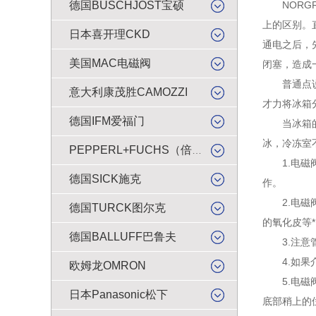
德国BUSCHJOST宝硕
NORGR
上的区别。
日本喜开理CKD
通电之后，
美国MAC电磁阀
闭塞，造成
普通点说，
意大利康茂胜CAMOZZI
才力将冰箱
德国IFM爱福门
当冰箱的电
冰，冷冻室
PEPPERL+FUCHS（倍加福）
1.电磁阀
德国SICK施克
作。
2.电磁阀
德国TURCK图尔克
的氧化皮等
德国BALLUFF巴鲁夫
3.注意管
4.如果介
欧姆龙OMRON
5.电磁阀
日本Panasonic松下
底部稍上的